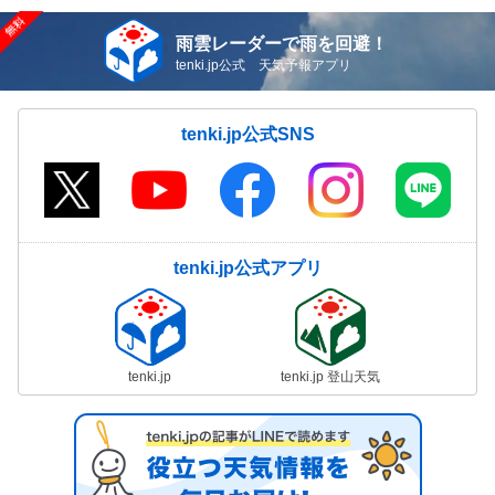
雨雲レーダーで雨を回避！
tenki.jp公式 天気予報アプリ
tenki.jp公式SNS
tenki.jp公式アプリ
tenki.jp
tenki.jp 登山天気