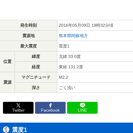
発生時刻
2016年05月09日 19時32分頃
震源地
熊本県阿蘇地方
最大震度
震度1
緯度
北緯 33.0度
位置
経度
東経 131.2度
マグニチュード
M2.2
震源
深さ
ごく浅い
Twitter
Facebook
LINE
震度1