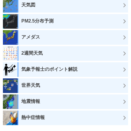
天気図
PM2.5分布予測
アメダス
2週間天気
気象予報士のポイント解説
世界天気
地震情報
熱中症情報