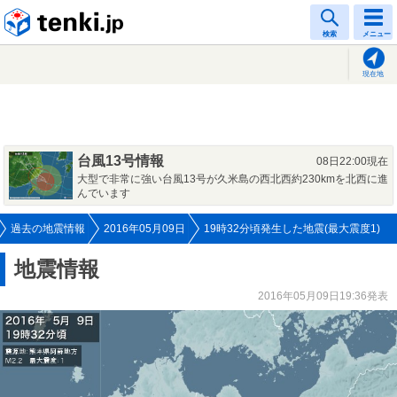
tenki.jp
検索
メニュー
現在地
台風13号情報
08日22:00現在
大型で非常に強い台風13号が久米島の西北西約230kmを北西に進
んでいます
過去の地震情報
2016年05月09日
19時32分頃発生した地震(最大震度1)
地震情報
2016年05月09日19:36発表