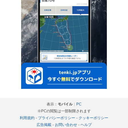
表示：
モバイル
｜
PC
※PCの閲覧は一部制限されます
利用規約
-
プライバシーポリシー
-
クッキーポリシー
広告掲載
-
お問い合わせ
-
ヘルプ