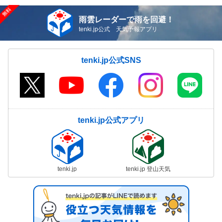
雨雲レーダーで雨を回避！
tenki.jp公式 天気予報アプリ
tenki.jp公式SNS
tenki.jp公式アプリ
tenki.jp
tenki.jp 登山天気