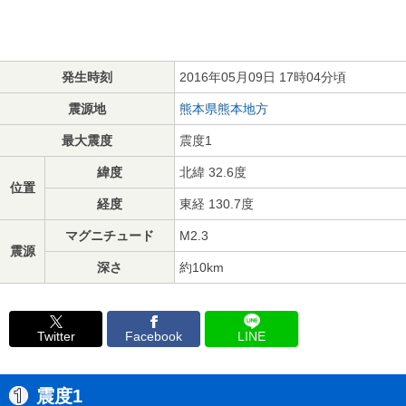
発生時刻
2016年05月09日 17時04分頃
震源地
熊本県熊本地方
最大震度
震度1
緯度
北緯 32.6度
位置
経度
東経 130.7度
マグニチュード
M2.3
震源
深さ
約10km
Twitter
Facebook
LINE
震度1