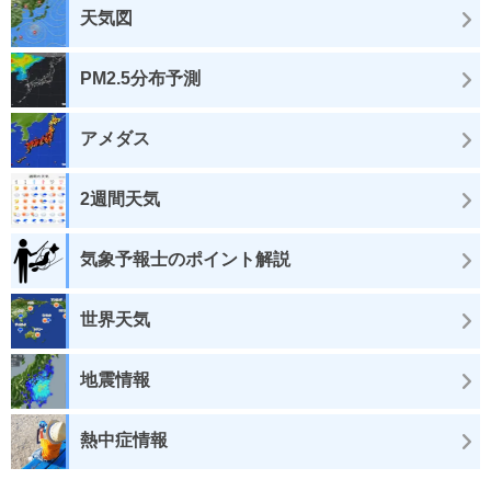
天気図
PM2.5分布予測
アメダス
2週間天気
気象予報士のポイント解説
世界天気
地震情報
熱中症情報