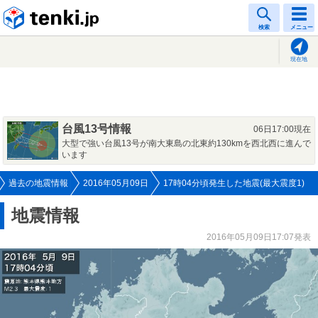
tenki.jp
検索
メニュー
現在地
台風13号情報
06日17:00現在
大型で強い台風13号が南大東島の北東約130kmを西北西に進んで
います
過去の地震情報
2016年05月09日
17時04分頃発生した地震(最大震度1)
地震情報
2016年05月09日17:07発表