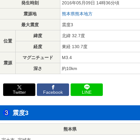
発生時刻
2016年05月09日 14時36分頃
震源地
熊本県熊本地方
最大震度
震度3
緯度
北緯 32.7度
位置
経度
東経 130.7度
マグニチュード
M3.4
震源
深さ
約10km
Twitter
Facebook
LINE
震度3
熊本県
宇土市
宇城市