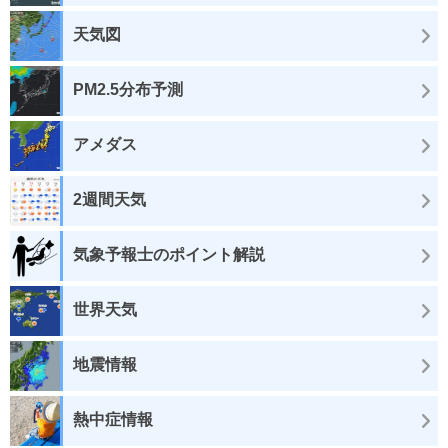
天気図
PM2.5分布予測
アメダス
2週間天気
気象予報士のポイント解説
世界天気
地震情報
熱中症情報