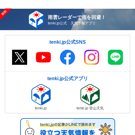
雨雲レーダーで雨を回避！
tenki.jp公式 天気予報アプリ
tenki.jp公式SNS
tenki.jp公式アプリ
tenki.jp
tenki.jp 登山天気