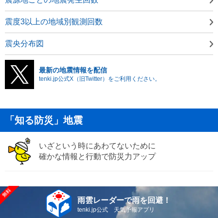
震度3以上の地域別観測回数
震央分布図
最新の地震情報を配信
tenki.jp公式X（旧Twitter）をご利用ください。
「知る防災」地震
いざという時にあわてないために
確かな情報と行動で防災力アップ
雨雲レーダーで雨を回避！
tenki.jp公式 天気予報アプリ