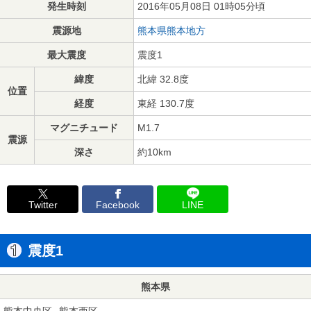
発生時刻
2016年05月08日 01時05分頃
震源地
熊本県熊本地方
最大震度
震度1
緯度
北緯 32.8度
位置
経度
東経 130.7度
マグニチュード
M1.7
震源
深さ
約10km
Twitter
Facebook
LINE
震度1
熊本県
熊本中央区
熊本西区