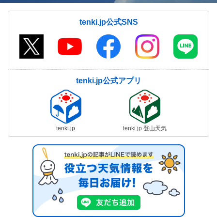
tenki.jp公式SNS
tenki.jp公式アプリ
tenki.jp
tenki.jp 登山天気