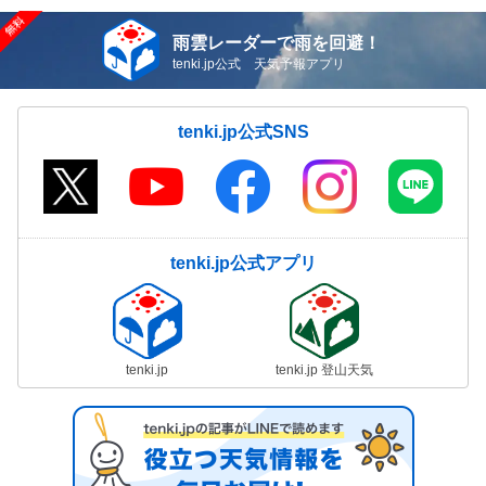
雨雲レーダーで雨を回避！
tenki.jp公式 天気予報アプリ
tenki.jp公式SNS
tenki.jp公式アプリ
tenki.jp
tenki.jp 登山天気