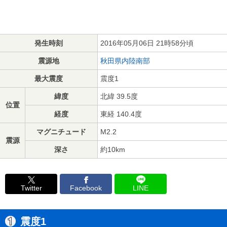
発生時刻
2016年05月06日 21時58分頃
震源地
秋田県内陸南部
最大震度
震度1
緯度
北緯 39.5度
位置
経度
東経 140.4度
マグニチュード
M2.2
震源
深さ
約10km
Twitter
Facebook
LINE
震度1