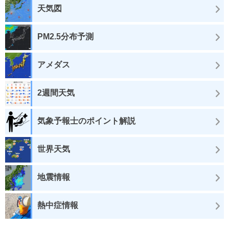
天気図
PM2.5分布予測
アメダス
2週間天気
気象予報士のポイント解説
世界天気
地震情報
熱中症情報