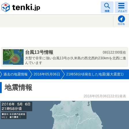
tenki.jp
検索
メニュー
現在地
台風13号情報
08日22:00現在
大型で非常に強い台風13号が久米島の西北西約230kmを北西に進
んでいます
過去の地震情報
2016年05月06日
21時58分頃発生した地震(最大震度1)
地震情報
2016年05月06日22:01発表