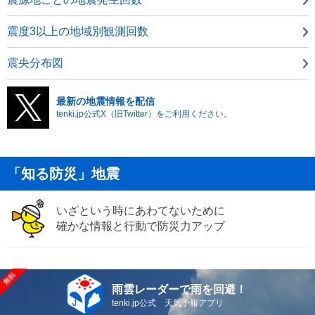
震度3以上の地域別観測回数
震央分布図
最新の地震情報を配信
tenki.jp公式X（旧Twitter）をご利用ください。
「知る防災」地震
いざという時にあわてないために
確かな情報と行動で防災力アップ
雨雲レーダーで雨を回避！
tenki.jp公式 天気予報アプリ