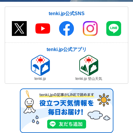
tenki.jp公式SNS
tenki.jp公式アプリ
tenki.jp
tenki.jp 登山天気