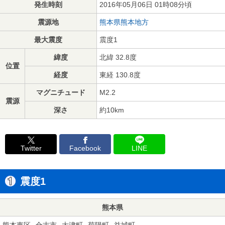
発生時刻
2016年05月06日 01時08分頃
震源地
熊本県熊本地方
最大震度
震度1
緯度
北緯 32.8度
位置
経度
東経 130.8度
マグニチュード
M2.2
震源
深さ
約10km
Twitter
Facebook
LINE
震度1
熊本県
熊本東区
合志市
大津町
菊陽町
益城町