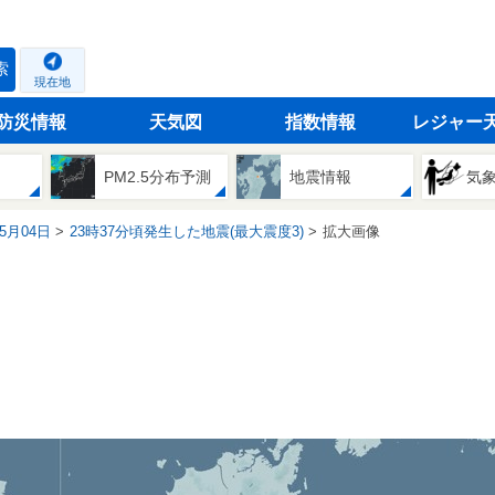
索
現在地
防災情報
天気図
指数情報
レジャー
PM2.5分布予測
地震情報
気
05月04日
23時37分頃発生した地震(最大震度3)
拡大画像