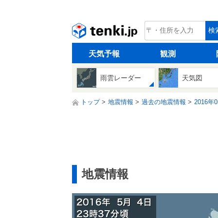
tenki.jp
検
天気予報
観測
雨雲レーダー
天気図
トップ
地震情報
過去の地震情報
2016年
地震情報