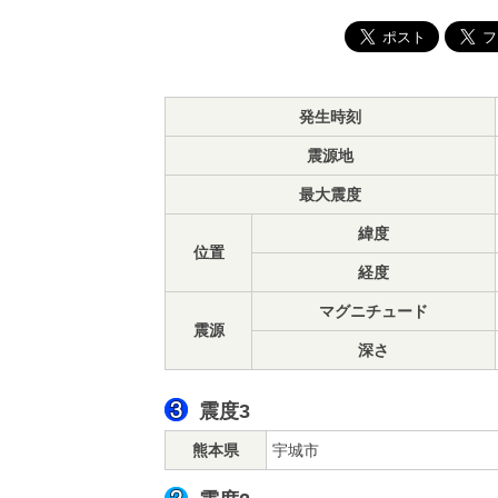
発生時刻
震源地
最大震度
緯度
位置
経度
マグニチュード
震源
深さ
震度3
熊本県
宇城市