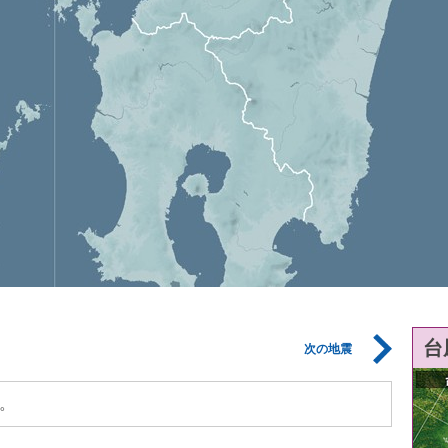
台
次の地震
。