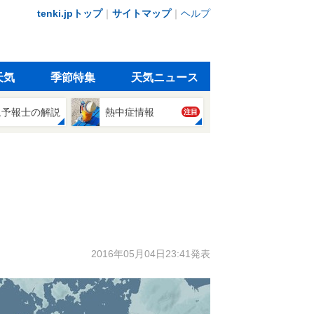
tenki.jpトップ
｜
サイトマップ
｜
ヘルプ
天気
季節特集
天気ニュース
象予報士の解説
熱中症情報
注目
2016年05月04日23:41発表