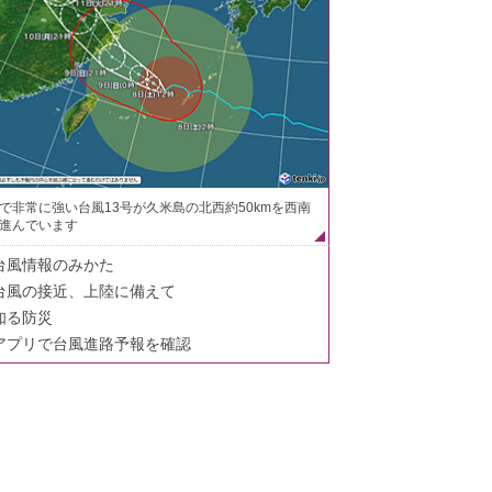
で非常に強い台風13号が久米島の北西約50kmを西南
進んでいます
台風情報のみかた
台風の接近、上陸に備えて
知る防災
アプリで台風進路予報を確認