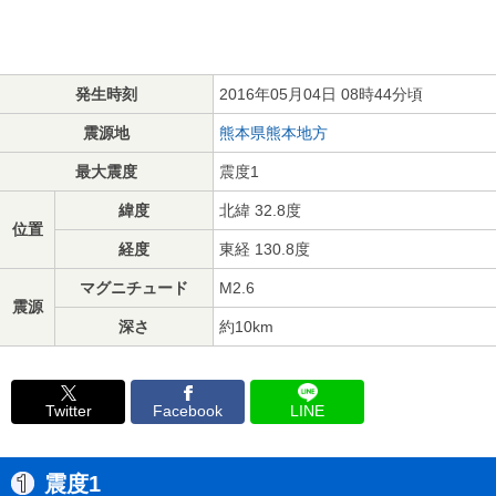
発生時刻
2016年05月04日 08時44分頃
震源地
熊本県熊本地方
最大震度
震度1
緯度
北緯 32.8度
位置
経度
東経 130.8度
マグニチュード
M2.6
震源
深さ
約10km
Twitter
Facebook
LINE
震度1