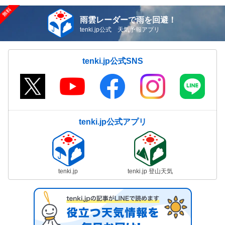
雨雲レーダーで雨を回避！
tenki.jp公式 天気予報アプリ
tenki.jp公式SNS
tenki.jp公式アプリ
tenki.jp
tenki.jp 登山天気