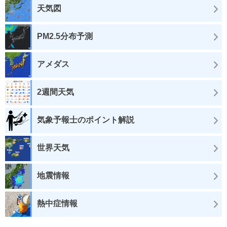
天気図
PM2.5分布予測
アメダス
2週間天気
気象予報士のポイント解説
世界天気
地震情報
熱中症情報