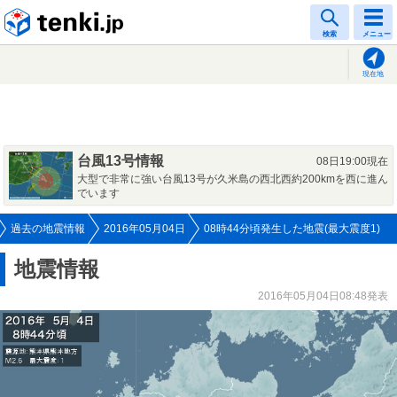
tenki.jp
検索
メニュー
現在地
台風13号情報
08日19:00現在
大型で非常に強い台風13号が久米島の西北西約200kmを西に進ん
でいます
過去の地震情報
2016年05月04日
08時44分頃発生した地震(最大震度1)
地震情報
2016年05月04日08:48発表