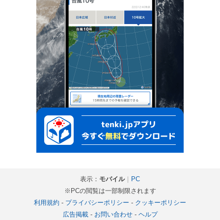
表示：
モバイル
｜
PC
※PCの閲覧は一部制限されます
利用規約
-
プライバシーポリシー
-
クッキーポリシー
広告掲載
-
お問い合わせ
-
ヘルプ