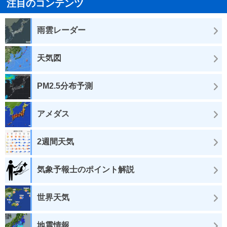
注目のコンテンツ
雨雲レーダー
天気図
PM2.5分布予測
アメダス
2週間天気
気象予報士のポイント解説
世界天気
地震情報