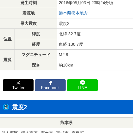
発生時刻
2016年05月03日 23時24分頃
震源地
熊本県熊本地方
最大震度
震度2
緯度
北緯 32.7度
位置
経度
東経 130.7度
マグニチュード
M2.9
震源
深さ
約10km
Twitter
Facebook
LINE
震度2
熊本県
熊本西区
熊本南区
宇土市
宇城市
嘉島町