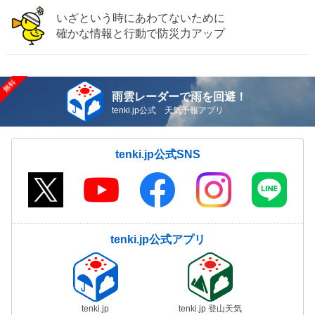
いざという時にあわてないために
確かな情報と行動で防災力アップ
雨雲レーダーで雨を回避！
tenki.jp公式 天気予報アプリ
tenki.jp公式SNS
tenki.jp公式アプリ
tenki.jp
tenki.jp 登山天気