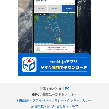
表示：
モバイル
｜
PC
※PCの閲覧は一部制限されます
利用規約
-
プライバシーポリシー
-
クッキーポリシー
広告掲載
-
お問い合わせ
-
ヘルプ