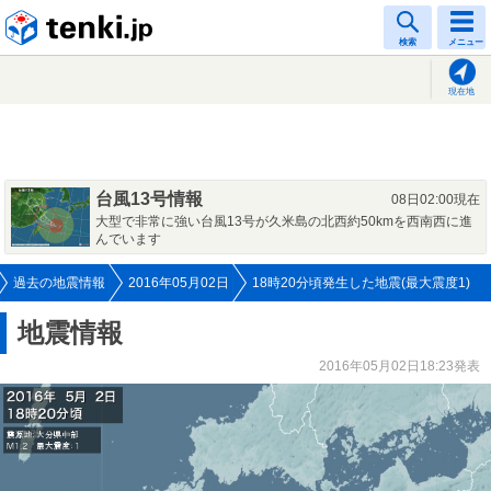
tenki.jp
検索
メニュー
現在地
台風13号情報
08日02:00現在
大型で非常に強い台風13号が久米島の北西約50kmを西南西に進
んでいます
過去の地震情報
2016年05月02日
18時20分頃発生した地震(最大震度1)
地震情報
2016年05月02日18:23発表