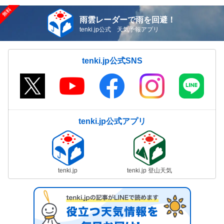
雨雲レーダーで雨を回避！
tenki.jp公式 天気予報アプリ
tenki.jp公式SNS
tenki.jp公式アプリ
tenki.jp
tenki.jp 登山天気