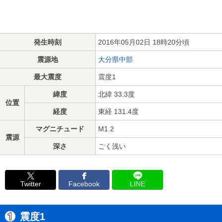
発生時刻
2016年05月02日 18時20分頃
震源地
大分県中部
最大震度
震度1
緯度
北緯 33.3度
位置
経度
東経 131.4度
マグニチュード
M1.2
震源
深さ
ごく浅い
Twitter
Facebook
LINE
震度1