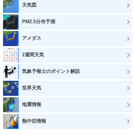
天気図
PM2.5分布予測
アメダス
2週間天気
気象予報士のポイント解説
世界天気
地震情報
熱中症情報