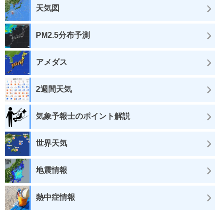
天気図
PM2.5分布予測
アメダス
2週間天気
気象予報士のポイント解説
世界天気
地震情報
熱中症情報