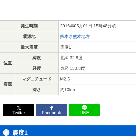
発生時刻
2016年05月01日 15時48分頃
震源地
熊本県熊本地方
最大震度
震度1
緯度
北緯 32.9度
位置
経度
東経 130.8度
マグニチュード
M2.5
震源
深さ
約10km
Twitter
Facebook
LINE
震度1