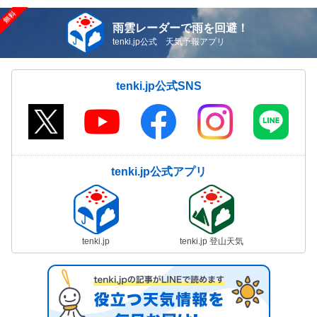
雨雲レーダーで雨を回避！
tenki.jp公式 天気予報アプリ
tenki.jp公式SNS
tenki.jp公式アプリ
tenki.jp
tenki.jp 登山天気