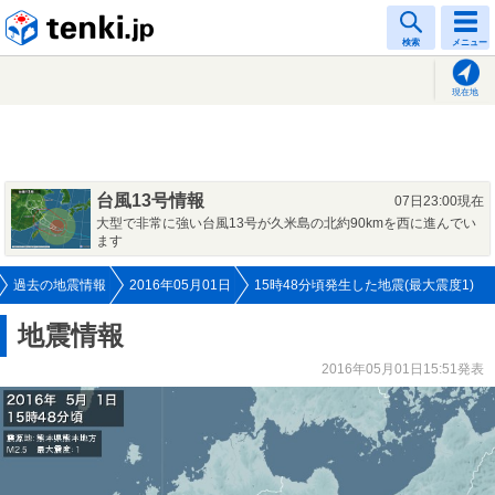
tenki.jp
検索
メニュー
現在地
台風13号情報
07日23:00現在
大型で非常に強い台風13号が久米島の北約90kmを西に進んでい
ます
過去の地震情報
2016年05月01日
15時48分頃発生した地震(最大震度1)
地震情報
2016年05月01日15:51発表