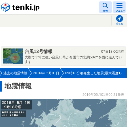
tenki.jp
検索
メニュー
現在地
台風13号情報
07日18:00現在
大型で非常に強い台風13号が名護市の北約50kmを西に進んでい
ます
過去の地震情報
2016年05月01日
09時18分頃発生した地震(最大震度1)
地震情報
2016年05月01日09:21発表