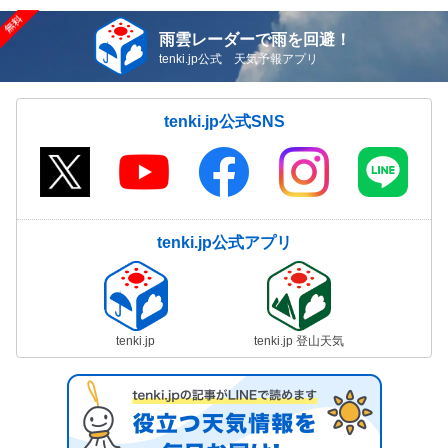
雨雲レーダーで雨を回避！
tenki.jp公式 天気予報アプリ
tenki.jp公式SNS
tenki.jp公式アプリ
tenki.jp
tenki.jp 登山天気