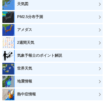
天気図
PM2.5分布予測
アメダス
2週間天気
気象予報士のポイント解説
世界天気
地震情報
熱中症情報