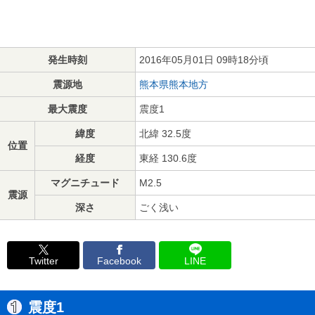
発生時刻
2016年05月01日 09時18分頃
震源地
熊本県熊本地方
最大震度
震度1
緯度
北緯 32.5度
位置
経度
東経 130.6度
マグニチュード
M2.5
震源
深さ
ごく浅い
Twitter
Facebook
LINE
震度1