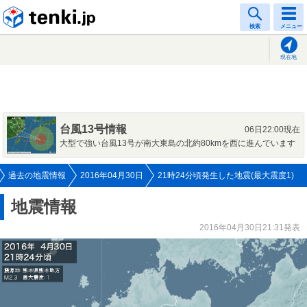
tenki.jp
検索
メニュー
現在地
台風13号情報
06日22:00現在
大型で強い台風13号が南大東島の北約80kmを西に進んでいます
過去の地震情報
2016年04月30日
21時24分頃発生した地震(最大震度1)
地震情報
2016年04月30日21:31発表