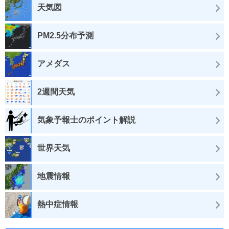
天気図
PM2.5分布予測
アメダス
2週間天気
気象予報士のポイント解説
世界天気
地震情報
熱中症情報