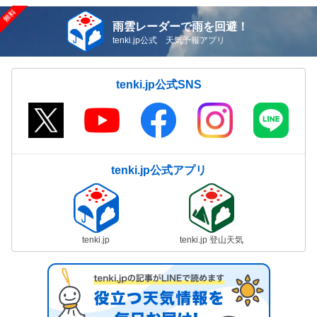
雨雲レーダーで雨を回避！
tenki.jp公式 天気予報アプリ
tenki.jp公式SNS
tenki.jp公式アプリ
tenki.jp
tenki.jp 登山天気