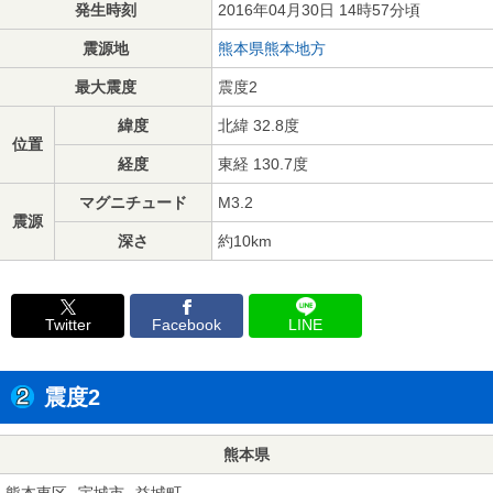
発生時刻
2016年04月30日 14時57分頃
震源地
熊本県熊本地方
最大震度
震度2
緯度
北緯 32.8度
位置
経度
東経 130.7度
マグニチュード
M3.2
震源
深さ
約10km
Twitter
Facebook
LINE
震度2
熊本県
熊本東区
宇城市
益城町