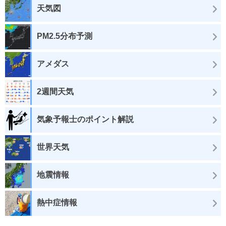
天気図
PM2.5分布予測
アメダス
2週間天気
気象予報士のポイント解説
世界天気
地震情報
熱中症情報