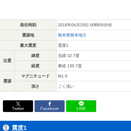
発生時刻
2016年04月29日 00時00分頃
震源地
熊本県熊本地方
最大震度
震度1
緯度
北緯 32.7度
位置
経度
東経 130.7度
マグニチュード
M1.9
震源
深さ
ごく浅い
Twitter
Facebook
LINE
震度1