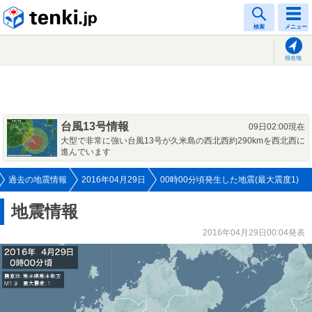
tenki.jp
検索
メニュー
現在地
台風13号情報
09日02:00現在
大型で非常に強い台風13号が久米島の西北西約290kmを西北西に
進んでいます
過去の地震情報
2016年04月29日
00時00分頃発生した地震(最大震度1)
地震情報
2016年04月29日00:04発表