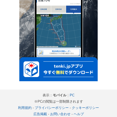
表示：
モバイル
｜
PC
※PCの閲覧は一部制限されます
利用規約
-
プライバシーポリシー
-
クッキーポリシー
広告掲載
-
お問い合わせ
-
ヘルプ