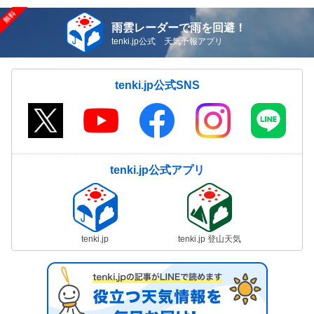
雨雲レーダーで雨を回避！
tenki.jp公式 天気予報アプリ
tenki.jp公式SNS
tenki.jp公式アプリ
tenki.jp
tenki.jp 登山天気