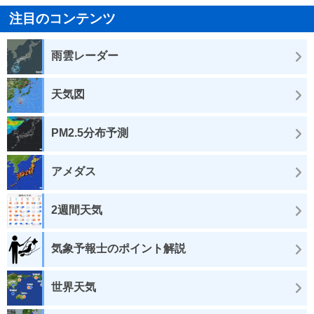
注目のコンテンツ
雨雲レーダー
天気図
PM2.5分布予測
アメダス
2週間天気
気象予報士のポイント解説
世界天気