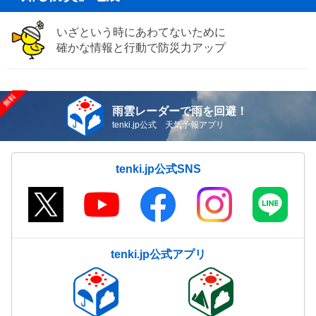
いざという時にあわてないために
確かな情報と行動で防災力アップ
雨雲レーダーで雨を回避！
tenki.jp公式 天気予報アプリ
tenki.jp公式SNS
tenki.jp公式アプリ