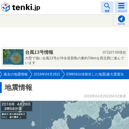
tenki.jp
検索
メニュー
現在地
台風13号情報
07日07:00現在
大型で強い台風13号が沖永良部島の東約70kmを西北西に進んで
います
過去の地震情報
2016年04月26日
03時58分頃発生した地震(最大震度3)
地震情報
2016年04月26日04:02発表