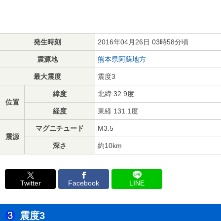
発生時刻
2016年04月26日 03時58分頃
震源地
熊本県阿蘇地方
最大震度
震度3
緯度
北緯 32.9度
位置
経度
東経 131.1度
マグニチュード
M3.5
震源
深さ
約10km
Twitter
Facebook
LINE
震度3