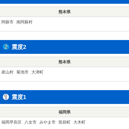
熊本県
阿蘇市
南阿蘇村
震度2
熊本県
産山村
菊池市
大津町
震度1
福岡県
福岡早良区
八女市
みやま市
筑前町
大木町