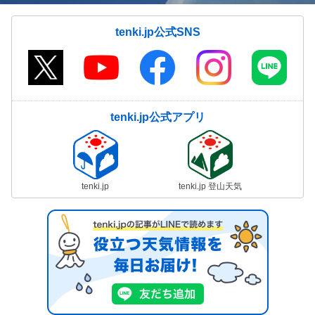
tenki.jp公式SNS
tenki.jp公式アプリ
tenki.jp
tenki.jp 登山天気