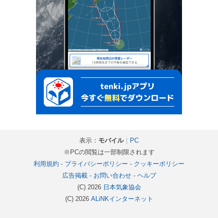
表示：
モバイル
｜
PC
※PCの閲覧は一部制限されます
利用規約
-
プライバシーポリシー
-
クッキーポリシー
広告掲載
-
お問い合わせ
-
ヘルプ
(C) 2026
日本気象協会
(C) 2026
ALiNKインターネット