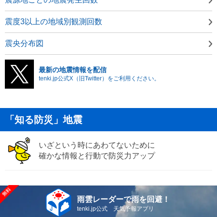
震度3以上の地域別観測回数
震央分布図
最新の地震情報を配信
tenki.jp公式X（旧Twitter）をご利用ください。
「知る防災」地震
いざという時にあわてないために
確かな情報と行動で防災力アップ
雨雲レーダーで雨を回避！
tenki.jp公式 天気予報アプリ