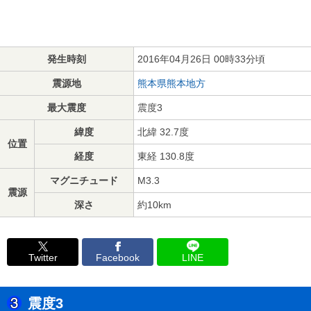
発生時刻
2016年04月26日 00時33分頃
震源地
熊本県熊本地方
最大震度
震度3
緯度
北緯 32.7度
位置
経度
東経 130.8度
マグニチュード
M3.3
震源
深さ
約10km
Twitter
Facebook
LINE
震度3