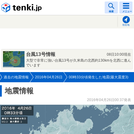
tenki.jp
検索
メニュー
現在地
台風13号情報
08日10:00現在
大型で非常に強い台風13号が久米島の北西約130kmを北西に進ん
でいます
過去の地震情報
2016年04月26日
00時33分頃発生した地震(最大震度3)
地震情報
2016年04月26日00:37発表