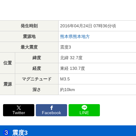
発生時刻
2016年04月24日 07時36分頃
震源地
熊本県熊本地方
最大震度
震度3
緯度
北緯 32.7度
位置
経度
東経 130.7度
マグニチュード
M3.5
震源
深さ
約10km
Twitter
Facebook
LINE
震度3