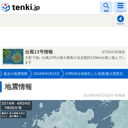
tenki.jp
検索
メニュー
現在地
台風13号情報
07日02:00現在
大型で強い台風13号が南大東島の北北西約120kmを西に進んでい
ます
過去の地震情報
2016年04月24日
07時36分頃発生した地震(最大震度3)
地震情報
2016年04月24日07:40発表