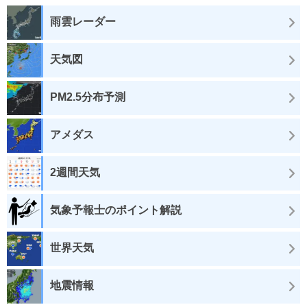
雨雲レーダー
天気図
PM2.5分布予測
アメダス
2週間天気
気象予報士のポイント解説
世界天気
地震情報