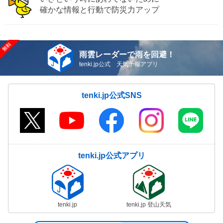
確かな情報と行動で防災力アップ
雨雲レーダーで雨を回避！
tenki.jp公式 天気予報アプリ
tenki.jp公式SNS
tenki.jp公式アプリ
tenki.jp
tenki.jp 登山天気