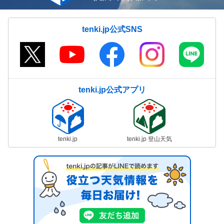
tenki.jp公式SNS
tenki.jp公式アプリ
tenki.jp
tenki.jp 登山天気