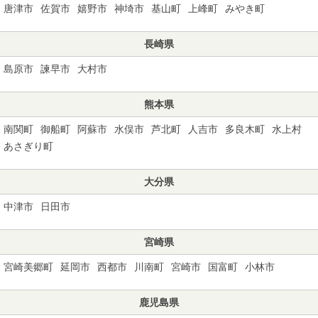
唐津市
佐賀市
嬉野市
神埼市
基山町
上峰町
みやき町
長崎県
島原市
諫早市
大村市
熊本県
南関町
御船町
阿蘇市
水俣市
芦北町
人吉市
多良木町
水上村
あさぎり町
大分県
中津市
日田市
宮崎県
宮崎美郷町
延岡市
西都市
川南町
宮崎市
国富町
小林市
鹿児島県