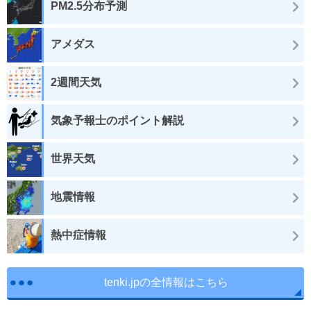
PM2.5分布予測
アメダス
2週間天気
気象予報士のポイント解説
世界天気
地震情報
熱中症情報
tenki.jpの全情報はこちら