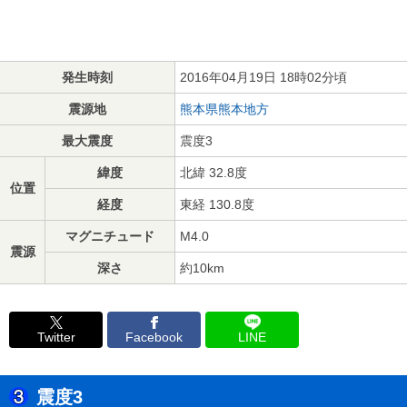
発生時刻
2016年04月19日 18時02分頃
震源地
熊本県熊本地方
最大震度
震度3
緯度
北緯 32.8度
位置
経度
東経 130.8度
マグニチュード
M4.0
震源
深さ
約10km
Twitter
Facebook
LINE
震度3