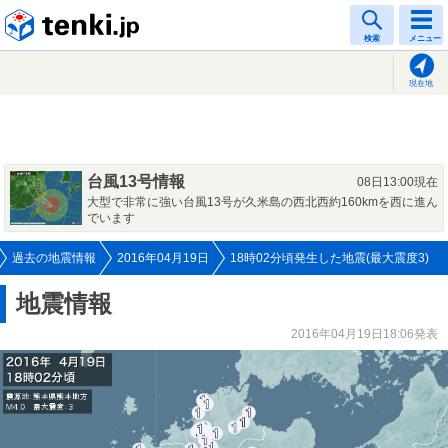
tenki.jp
検索
メニュー
現在地
台風13号情報
08日13:00現在
大型で非常に強い台風13号が久米島の西北西約160kmを西に進ん
でいます
過去の地震情報
2016年04月19日
18時02分頃発生した地震(最大震度3)
地震情報
2016年04月19日18:06発表