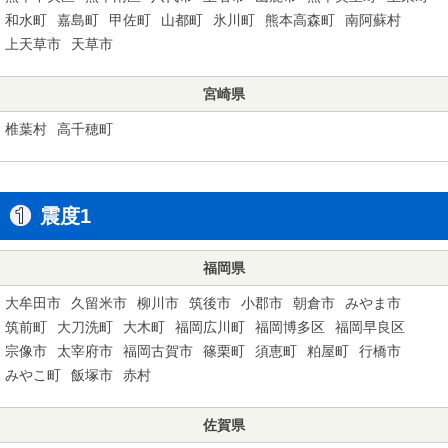
和水町
嘉島町
甲佐町
山都町
氷川町
熊本高森町
南阿蘇村
上天草市
天草市
宮崎県
椎葉村
高千穂町
震度1
福岡県
大牟田市
久留米市
柳川市
筑後市
小郡市
朝倉市
みやま市
筑前町
大刀洗町
大木町
福岡広川町
福岡博多区
福岡早良区
宗像市
太宰府市
福岡古賀市
篠栗町
須恵町
粕屋町
行橋市
みやこ町
飯塚市
赤村
佐賀県