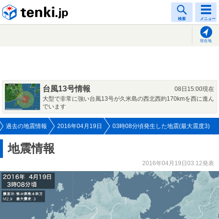
tenki.jp
検索
メニュー
現在地
台風13号情報
08日15:00現在
大型で非常に強い台風13号が久米島の西北西約170kmを西に進ん
でいます
過去の地震情報
2016年04月19日
03時08分頃発生した地震(最大震度3)
地震情報
2016年04月19日03:12発表