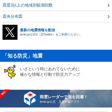
震度3以上の地域別観測回数
震央分布図
最新の地震情報を配信
tenki.jp公式X（旧Twitter）をご利用ください。
「知る防災」地震
いざという時にあわてないために
確かな情報と行動で防災力アップ
雨雲レーダーで雨を回避！
tenki.jp公式 天気予報アプリ