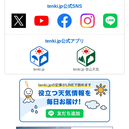
tenki.jp公式SNS
tenki.jp公式アプリ
tenki.jp
tenki.jp 登山天気