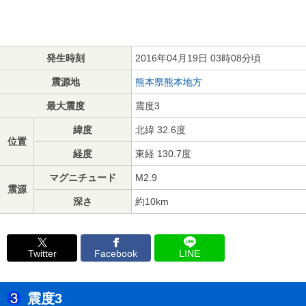
発生時刻
2016年04月19日 03時08分頃
震源地
熊本県熊本地方
最大震度
震度3
緯度
北緯 32.6度
位置
経度
東経 130.7度
マグニチュード
M2.9
震源
深さ
約10km
Twitter
Facebook
LINE
震度3