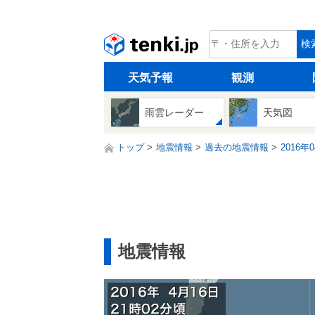
tenki.jp
検
天気予報
観測
雨雲レーダー
天気図
トップ
地震情報
過去の地震情報
2016年
地震情報