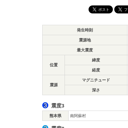
発生時刻
震源地
最大震度
緯度
位置
経度
マグニチュード
震源
深さ
震度3
熊本県
南阿蘇村