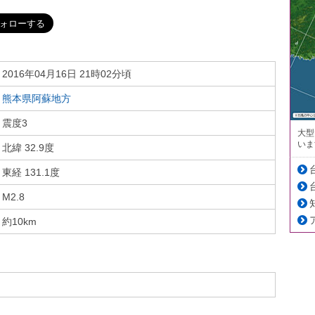
2016年04月16日 21時02分頃
熊本県阿蘇地方
震度3
大型
いま
北緯 32.9度
東経 131.1度
M2.8
約10km