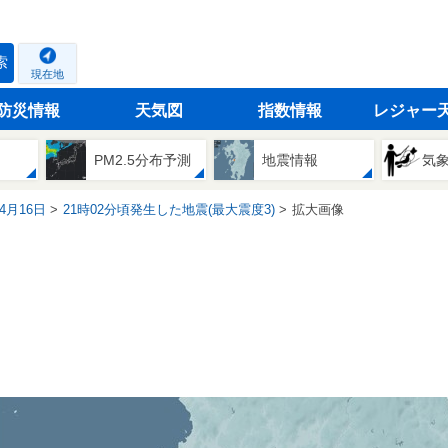
索
現在地
防災情報
天気図
指数情報
レジャー
PM2.5分布予測
地震情報
気
04月16日
21時02分頃発生した地震(最大震度3)
拡大画像