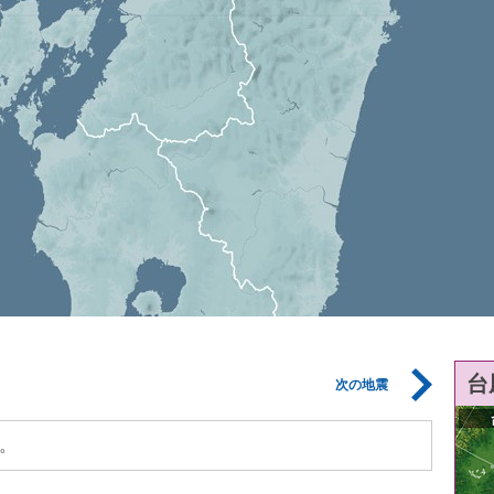
台
次の地震
。