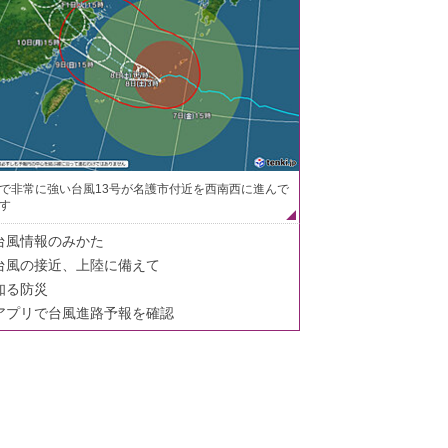
で非常に強い台風13号が名護市付近を西南西に進んで
す
台風情報のみかた
台風の接近、上陸に備えて
知る防災
アプリで台風進路予報を確認