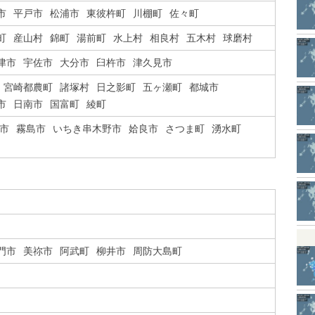
市
平戸市
松浦市
東彼杵町
川棚町
佐々町
町
産山村
錦町
湯前町
水上村
相良村
五木村
球磨村
津市
宇佐市
大分市
臼杵市
津久見市
宮崎都農町
諸塚村
日之影町
五ヶ瀬町
都城市
市
日南市
国富町
綾町
市
霧島市
いちき串木野市
姶良市
さつま町
湧水町
門市
美祢市
阿武町
柳井市
周防大島町