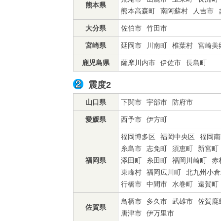
熊本県
熊本高森町
南阿蘇村
人吉市
大分県
佐伯市
竹田市
宮崎県
延岡市
川南町
椎葉村
宮崎美
鹿児島県
薩摩川内市
伊佐市
長島町
震度2
山口県
下関市
宇部市
防府市
愛媛県
西予市
伊方町
福岡博多区
福岡中央区
福岡南
糸島市
志免町
須恵町
新宮町
福岡県
添田町
糸田町
福岡川崎町
赤
東峰村
福岡広川町
北九州小倉
行橋市
中間市
水巻町
遠賀町
鳥栖市
多久市
武雄市
佐賀鹿
佐賀県
唐津市
伊万里市