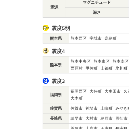
マグニチュード
震源
深さ
震度5弱
熊本県
熊本西区
宇城市
嘉島町
震度4
熊本中央区
熊本東区
熊本南区
熊本県
西原村
甲佐町
山都町
氷川町
震度3
福岡西区
大任町
大牟田市
久
福岡県
大木町
佐賀県
佐賀市
神埼市
上峰町
みやき
長崎県
諫早市
大村市
島原市
雲仙市
荒尾市
山鹿市
玉東町
長洲町