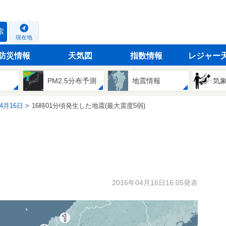
索
現在地
防災情報
天気図
指数情報
レジャー
PM2.5分布予測
地震情報
気
04月16日
16時01分頃発生した地震(最大震度5弱)
2016年04月16日16:05発表