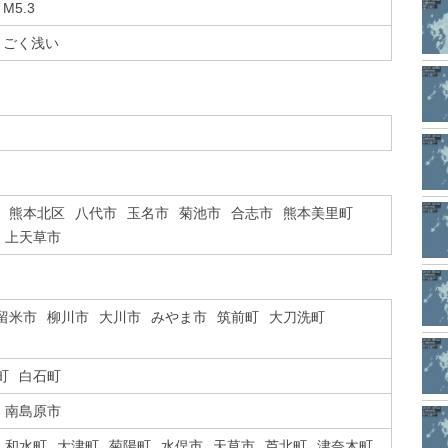
M5.3
ごく浅い
熊本北区
八代市
玉名市
菊池市
合志市
熊本美里町
上天草市
留米市
柳川市
大川市
みやま市
筑前町
大刀洗町
町
白石町
南島原市
和水町
大津町
菊陽町
水俣市
天草市
芦北町
津奈木町