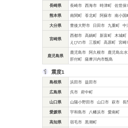
長崎県
長崎市
西海市
時津町
佐世保
熊本県
南関町
苓北町
阿蘇市
南小国
大分県
豊後大野市
日田市
九重町
中
西都市
高鍋町
新富町
木城町
宮崎県
えびの市
三股町
高原町
宮崎
鹿児島市
阿久根市
鹿児島出水
鹿児島県
肝付町
薩摩川内市甑島
震度1
島根県
浜田市
益田市
広島県
呉市
府中町
山口県
山陽小野田市
山口市
萩市
長
愛媛県
宇和島市
八幡浜市
愛南町
高知県
宿毛市
黒潮町