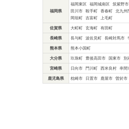
福岡東区
福岡城南区
筑紫野市
福岡県
田川市
鞍手町
香春町
北九州
岡垣町
吉富町
上毛町
佐賀県
大町町
玄海町
有田町
長崎県
長与町
波佐見町
長崎対馬市
熊本県
熊本小国町
大分県
玖珠町
豊後高田市
国東市
別
宮崎県
日向市
門川町
西米良村
串間
鹿児島県
枕崎市
日置市
鹿屋市
曽於市