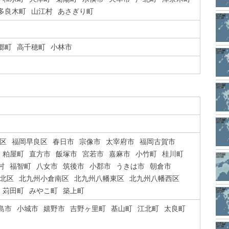
多良木町
山江村
あさぎり町
郷町
高千穂町
小林市
区
福岡早良区
春日市
宗像市
太宰府市
福岡古賀市
粕屋町
直方市
飯塚市
宮若市
嘉麻市
小竹町
桂川町
村
福智町
八女市
筑後市
小郡市
うきは市
朝倉市
北区
北九州小倉南区
北九州八幡東区
北九州八幡西区
苅田町
みやこ町
築上町
島市
小城市
嬉野市
吉野ヶ里町
基山町
江北町
太良町