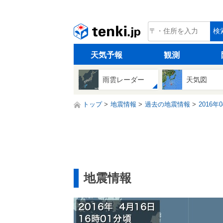
tenki.jp
検
天気予報
観測
雨雲レーダー
天気図
トップ
地震情報
過去の地震情報
2016年
地震情報