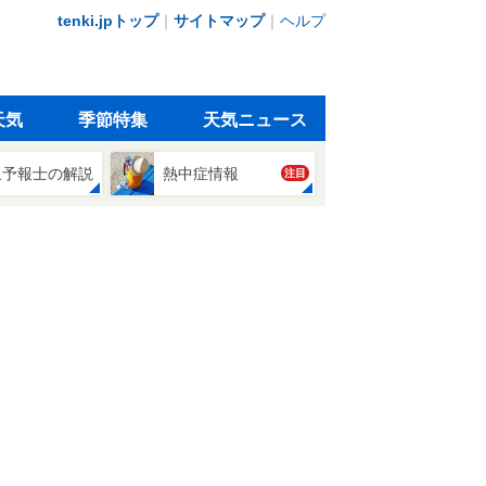
tenki.jpトップ
｜
サイトマップ
｜
ヘルプ
天気
季節特集
天気ニュース
象予報士の解説
熱中症情報
注目