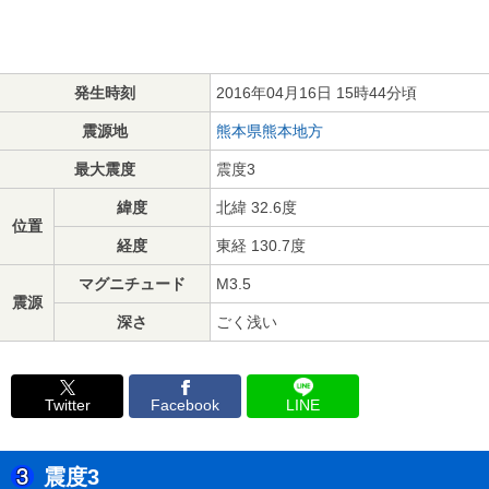
発生時刻
2016年04月16日 15時44分頃
震源地
熊本県熊本地方
最大震度
震度3
緯度
北緯 32.6度
位置
経度
東経 130.7度
マグニチュード
M3.5
震源
深さ
ごく浅い
Twitter
Facebook
LINE
震度3