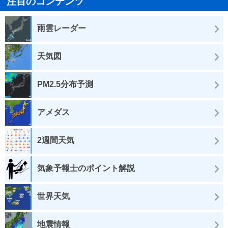
注目のコンテンツ
雨雲レーダー
天気図
PM2.5分布予測
アメダス
2週間天気
気象予報士のポイント解説
世界天気
地震情報