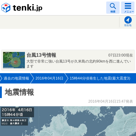
tenki.jp
検索
メニュー
現在地
台風13号情報
07日23:00現在
大型で非常に強い台風13号が久米島の北約90kmを西に進んでい
ます
過去の地震情報
2016年04月16日
15時44分頃発生した地震(最大震度3)
地震情報
2016年04月16日15:47発表