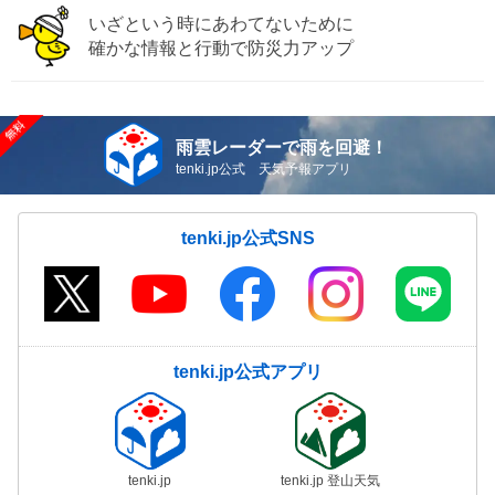
いざという時にあわてないために
確かな情報と行動で防災力アップ
雨雲レーダーで雨を回避！
tenki.jp公式 天気予報アプリ
tenki.jp公式SNS
tenki.jp公式アプリ
tenki.jp
tenki.jp 登山天気