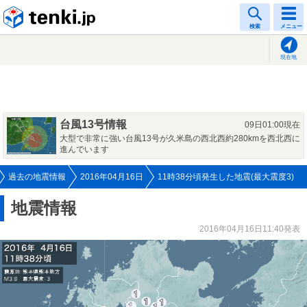
tenki.jp
検索
メニュー
現在地
台風13号情報
09日01:00現在
大型で非常に強い台風13号が久米島の西北西約280kmを西北西に
進んでいます
過去の地震情報
2016年04月16日
11時38分頃発生した地震(最大震度3)
地震情報
2016年04月16日11:40発表