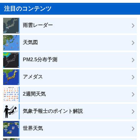
注目のコンテンツ
雨雲レーダー
天気図
PM2.5分布予測
アメダス
2週間天気
気象予報士のポイント解説
世界天気