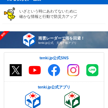
いざという時にあわてないために
確かな情報と行動で防災力アップ
雨雲レーダーで雨を回避！
tenki.jp公式 天気予報アプリ
tenki.jp公式SNS
tenki.jp公式アプリ