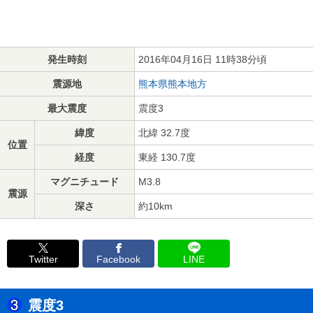
発生時刻
2016年04月16日 11時38分頃
震源地
熊本県熊本地方
最大震度
震度3
緯度
北緯 32.7度
位置
経度
東経 130.7度
マグニチュード
M3.8
震源
深さ
約10km
Twitter
Facebook
LINE
震度3