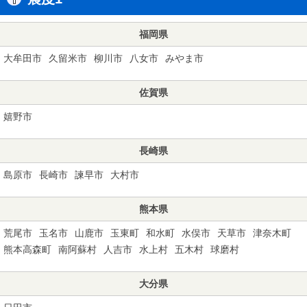
福岡県
大牟田市
久留米市
柳川市
八女市
みやま市
佐賀県
嬉野市
長崎県
島原市
長崎市
諫早市
大村市
熊本県
荒尾市
玉名市
山鹿市
玉東町
和水町
水俣市
天草市
津奈木町
熊本高森町
南阿蘇村
人吉市
水上村
五木村
球磨村
大分県