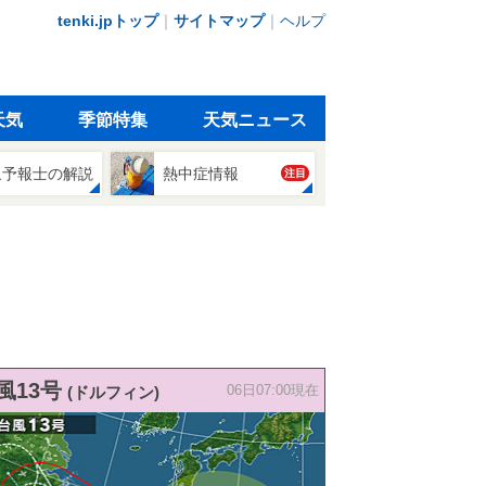
tenki.jpトップ
｜
サイトマップ
｜
ヘルプ
天気
季節特集
天気ニュース
象予報士の解説
熱中症情報
注目
風13号
(ドルフィン)
06日07:00現在