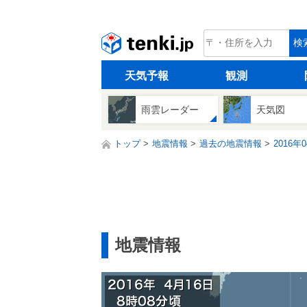
tenki.jp
検
天気予報
観測
雨雲レーダー
天気図
トップ
地震情報
過去の地震情報
2016年
地震情報