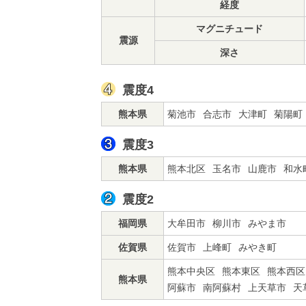
経度
マグニチュード
震源
深さ
震度4
熊本県
菊池市
合志市
大津町
菊陽町
震度3
熊本県
熊本北区
玉名市
山鹿市
和水
震度2
福岡県
大牟田市
柳川市
みやま市
佐賀県
佐賀市
上峰町
みやき町
熊本中央区
熊本東区
熊本西区
熊本県
阿蘇市
南阿蘇村
上天草市
天