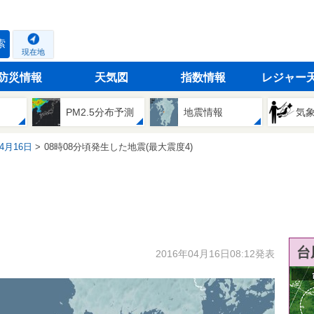
索
現在地
防災情報
天気図
指数情報
レジャー
PM2.5分布予測
地震情報
気
04月16日
08時08分頃発生した地震(最大震度4)
台
2016年04月16日08:12発表