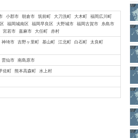
市
小郡市
朝倉市
筑前町
大刀洗町
大木町
福岡広川町
区
福岡城南区
福岡早良区
大野城市
福岡古賀市
糸島市
宮若市
嘉麻市
大任町
赤村
神埼市
吉野ヶ里町
基山町
江北町
白石町
太良町
雲仙市
南島原市
甲佐町
熊本高森町
水上村