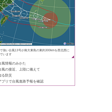
で強い台風13号が南大東島の東約300kmを西北西に
でいます
台風情報のみかた
台風の接近、上陸に備えて
知る防災
アプリで台風進路予報を確認