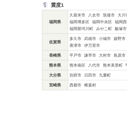
震度1
久留米市
八女市
筑後市
大川
福岡県
福岡博多区
福岡中央区
福岡西
福岡那珂川町
みやこ町
飯塚市
多久市
武雄市
小城市
嬉野市
佐賀県
唐津市
伊万里市
長崎県
平戸市
諫早市
大村市
島原市
熊本県
熊本南区
八代市
熊本美里町
大分県
別府市
日田市
九重町
宮崎県
西都市
椎葉村