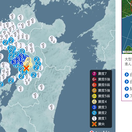
大型
進ん