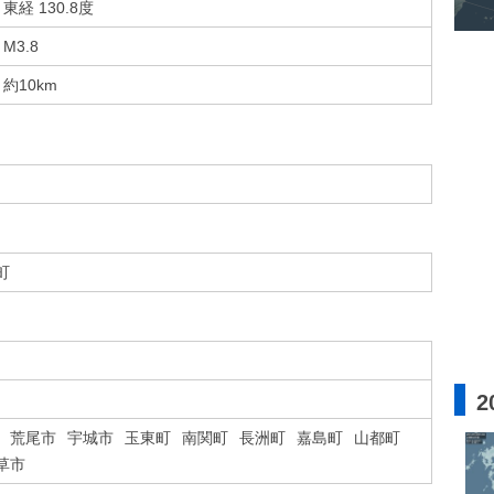
東経 130.8度
M3.8
約10km
町
2
荒尾市
宇城市
玉東町
南関町
長洲町
嘉島町
山都町
草市