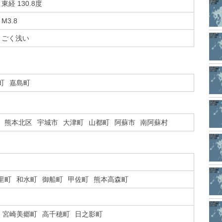
東経 130.8度
M3.8
ごく浅い
町
嘉島町
熊本北区
宇城市
大津町
山都町
阿蘇市
南阿蘇村
里町
和水町
御船町
甲佐町
熊本高森町
宮崎美郷町
高千穂町
日之影町