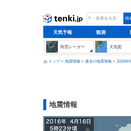
tenki.jp
検
天気予報
観測
雨雲レーダー
天気図
トップ
地震情報
過去の地震情報
2016年
地震情報