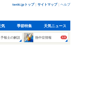
tenki.jpトップ
｜
サイトマップ
｜
ヘルプ
天気
季節特集
天気ニュース
象予報士の解説
熱中症情報
注目