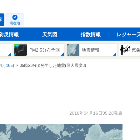
索
現在地
防災情報
天気図
指数情報
レジャー
PM2.5分布予測
地震情報
気
04月16日
05時23分頃発生した地震(最大震度3)
2016年04月16日05:28発表