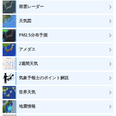
雨雲レーダー
天気図
PM2.5分布予測
アメダス
2週間天気
気象予報士のポイント解説
世界天気
地震情報