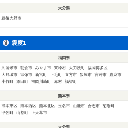
大分県
豊後大野市
震度1
福岡県
久留米市
朝倉市
みやま市
東峰村
大刀洗町
福岡博多区
大野城市
宗像市
新宮町
上毛町
直方市
飯塚市
宮若市
嘉麻市
小竹町
添田町
福岡川崎町
赤村
福智町
熊本県
熊本東区
熊本西区
熊本北区
玉名市
山鹿市
合志市
菊陽町
甲佐町
山都町
上天草市
大分県