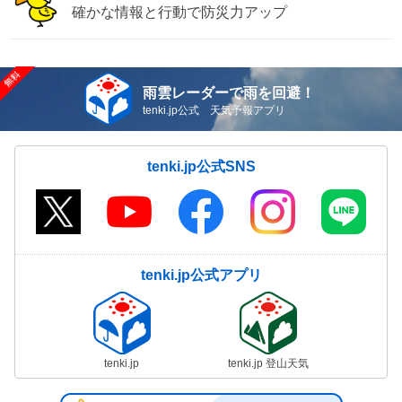
確かな情報と行動で防災力アップ
雨雲レーダーで雨を回避！
tenki.jp公式 天気予報アプリ
tenki.jp公式SNS
tenki.jp公式アプリ
tenki.jp
tenki.jp 登山天気