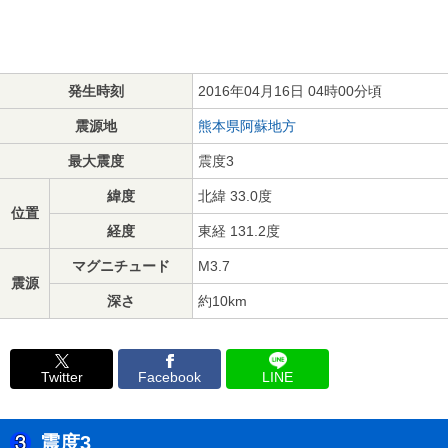
発生時刻
2016年04月16日 04時00分頃
震源地
熊本県阿蘇地方
最大震度
震度3
緯度
北緯 33.0度
位置
経度
東経 131.2度
マグニチュード
M3.7
震源
深さ
約10km
Twitter
Facebook
LINE
震度3