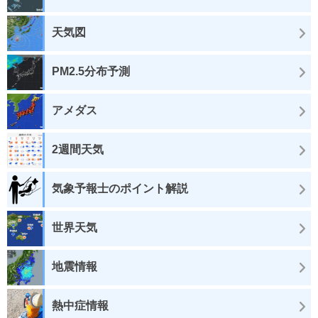
天気図
PM2.5分布予測
アメダス
2週間天気
気象予報士のポイント解説
世界天気
地震情報
熱中症情報