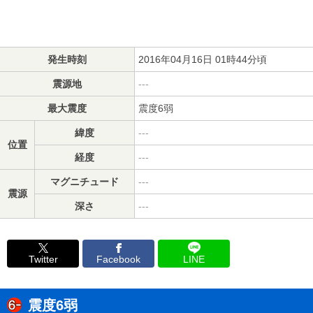
発生時刻
2016年04月16日 01時44分頃
震源地
---
最大震度
震度6弱
緯度
---
位置
経度
---
マグニチュード
---
震源
深さ
---
Twitter
Facebook
LINE
震度6弱