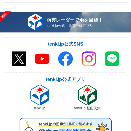
雨雲レーダーで雨を回避！
tenki.jp公式 天気予報アプリ
tenki.jp公式SNS
tenki.jp公式アプリ
tenki.jp
tenki.jp 登山天気