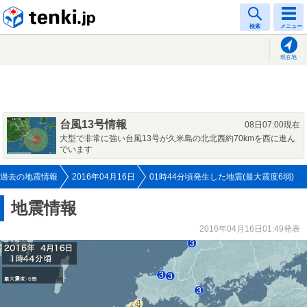
tenki.jp
検索
メニュー
現在地
台風13号情報
08日07:00現在
大型で非常に強い台風13号が久米島の北北西約70kmを西に進ん
でいます
過去の地震情報
2016年04月16日
01時44分頃発生した地震(最大震度6弱)
地震情報
2016年04月16日01:49発表