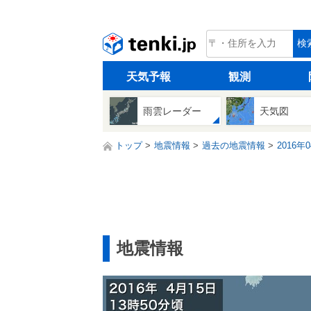
tenki.jp
検
天気予報
観測
雨雲レーダー
天気図
トップ
地震情報
過去の地震情報
2016年
地震情報