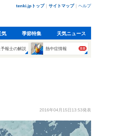
tenki.jpトップ
｜
サイトマップ
｜
ヘルプ
天気
季節特集
天気ニュース
象予報士の解説
熱中症情報
注目
2016年04月15日13:53発表