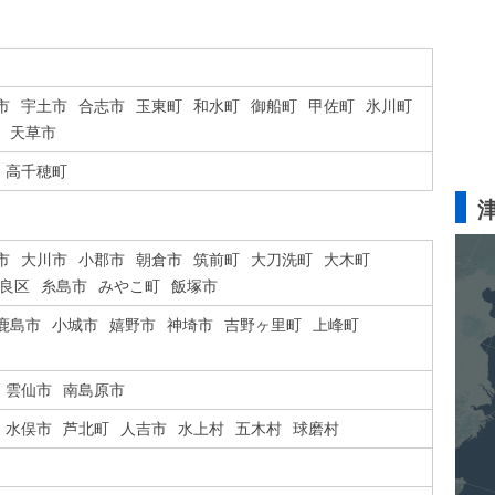
市
宇土市
合志市
玉東町
和水町
御船町
甲佐町
氷川町
天草市
高千穂町
市
大川市
小郡市
朝倉市
筑前町
大刀洗町
大木町
良区
糸島市
みやこ町
飯塚市
鹿島市
小城市
嬉野市
神埼市
吉野ヶ里町
上峰町
雲仙市
南島原市
水俣市
芦北町
人吉市
水上村
五木村
球磨村