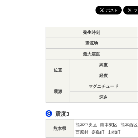
発生時刻
震源地
最大震度
緯度
位置
経度
マグニチュード
震源
深さ
震度3
熊本中央区
熊本東区
熊本西区
熊本県
西原村
嘉島町
山都町