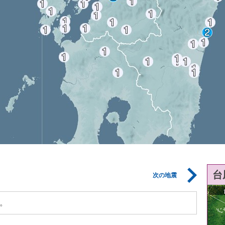
台
次の地震
。