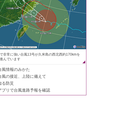
で非常に強い台風13号が久米島の西北西約170kmを
進んでいます
台風情報のみかた
台風の接近、上陸に備えて
知る防災
アプリで台風進路予報を確認