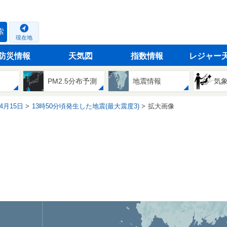
索
現在地
防災情報
天気図
指数情報
レジャー
PM2.5分布予測
地震情報
気
04月15日
13時50分頃発生した地震(最大震度3)
拡大画像