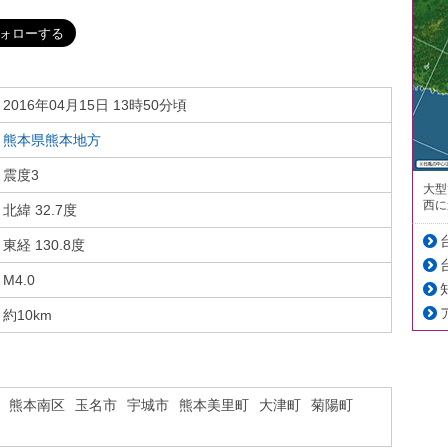
2016年04月15日 13時50分頃
熊本県熊本地方
震度3
大型
西に
北緯 32.7度
東経 130.8度
M4.0
約10km
熊本南区
玉名市
宇城市
熊本美里町
大津町
菊陽町