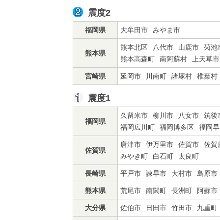
震度2
福岡県
大牟田市
みやま市
熊本北区
八代市
山鹿市
菊池
熊本県
熊本高森町
南阿蘇村
上天草市
宮崎県
延岡市
川南町
諸塚村
椎葉村
震度1
久留米市
柳川市
八女市
筑後
福岡県
福岡広川町
福岡博多区
福岡早
唐津市
伊万里市
佐賀市
佐賀
佐賀県
みやき町
白石町
太良町
長崎県
平戸市
諫早市
大村市
島原市
熊本県
荒尾市
南関町
長洲町
阿蘇市
大分県
佐伯市
日田市
竹田市
九重町