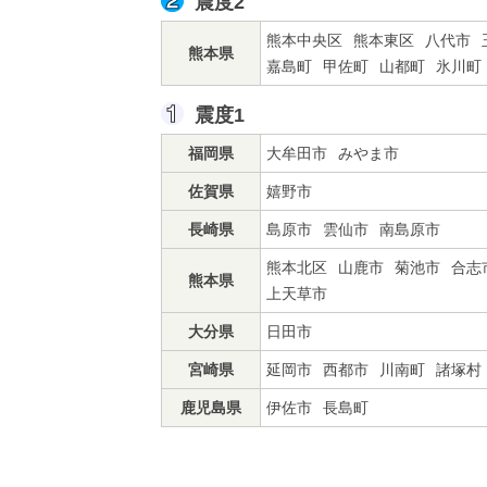
震度2
熊本中央区
熊本東区
八代市
熊本県
嘉島町
甲佐町
山都町
氷川町
震度1
福岡県
大牟田市
みやま市
佐賀県
嬉野市
長崎県
島原市
雲仙市
南島原市
熊本北区
山鹿市
菊池市
合志
熊本県
上天草市
大分県
日田市
宮崎県
延岡市
西都市
川南町
諸塚村
鹿児島県
伊佐市
長島町