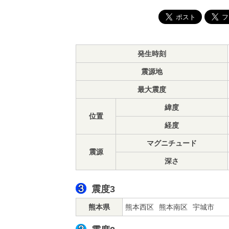
発生時刻
震源地
最大震度
緯度
位置
経度
マグニチュード
震源
深さ
震度3
熊本県
熊本西区
熊本南区
宇城市