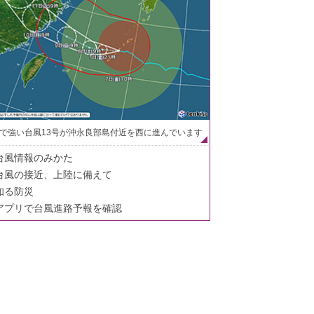
で強い台風13号が沖永良部島付近を西に進んでいます
台風情報のみかた
台風の接近、上陸に備えて
知る防災
アプリで台風進路予報を確認