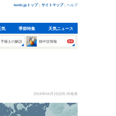
tenki.jpトップ
｜
サイトマップ
｜
ヘルプ
天気
季節特集
天気ニュース
象予報士の解説
熱中症情報
注目
2016年04月15日05:35発表