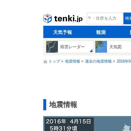
tenki.jp
検
天気予報
観測
雨雲レーダー
天気図
トップ
地震情報
過去の地震情報
2016年
地震情報