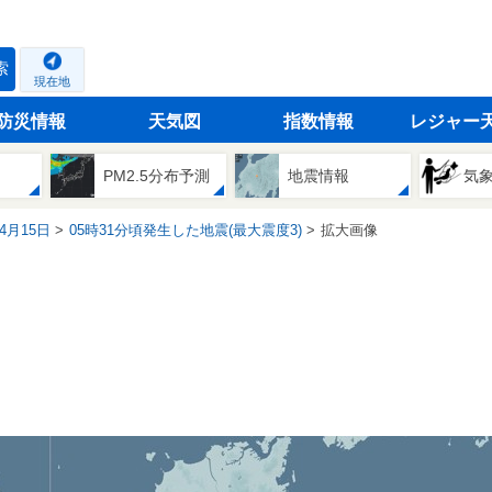
索
現在地
防災情報
天気図
指数情報
レジャー
PM2.5分布予測
地震情報
気
04月15日
05時31分頃発生した地震(最大震度3)
拡大画像