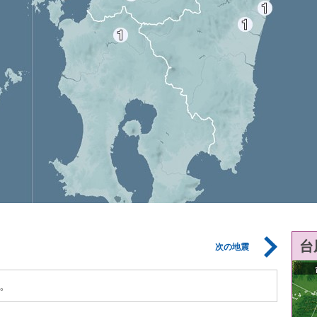
台
次の地震
。