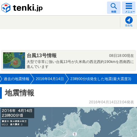
tenki.jp
検索
メニュー
現在地
台風13号情報
08日18:00現在
大型で非常に強い台風13号が久米島の西北西約190kmを西南西に
進んでいます
過去の地震情報
2016年04月14日
23時00分頃発生した地震(最大震度3)
地震情報
2016年04月14日23:04発表