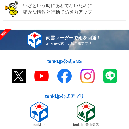
いざという時にあわてないために
確かな情報と行動で防災力アップ
雨雲レーダーで雨を回避！
tenki.jp公式 天気予報アプリ
tenki.jp公式SNS
tenki.jp公式アプリ
tenki.jp
tenki.jp 登山天気