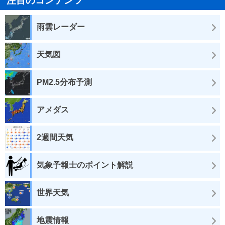
注目のコンテンツ
雨雲レーダー
天気図
PM2.5分布予測
アメダス
2週間天気
気象予報士のポイント解説
世界天気
地震情報