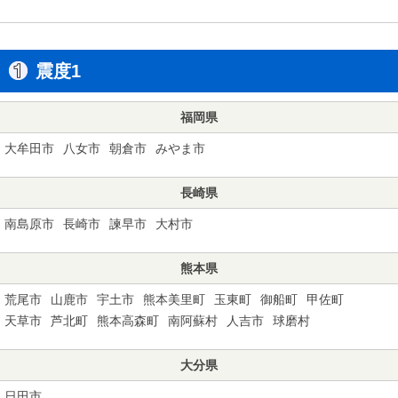
震度1
福岡県
大牟田市
八女市
朝倉市
みやま市
長崎県
南島原市
長崎市
諫早市
大村市
熊本県
荒尾市
山鹿市
宇土市
熊本美里町
玉東町
御船町
甲佐町
天草市
芦北町
熊本高森町
南阿蘇村
人吉市
球磨村
大分県
日田市