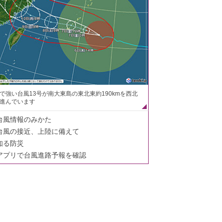
で強い台風13号が南大東島の東北東約190kmを西北
進んでいます
台風情報のみかた
台風の接近、上陸に備えて
知る防災
アプリで台風進路予報を確認