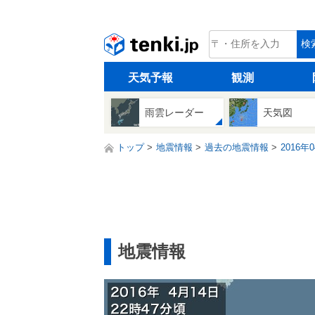
tenki.jp
検
天気予報
観測
雨雲レーダー
天気図
トップ
地震情報
過去の地震情報
2016年
地震情報