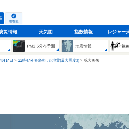
索
現在地
防災情報
天気図
指数情報
レジャー
PM2.5分布予測
地震情報
気
04月14日
22時47分頃発生した地震(最大震度3)
拡大画像