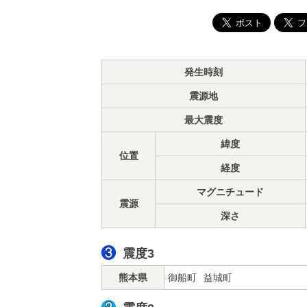
発生時刻
震源地
最大震度
緯度
位置
経度
マグニチュード
震源
深さ
震度3
熊本県
御船町
益城町