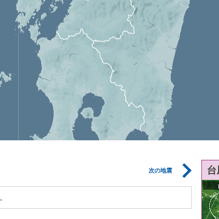
台
次の地震
。