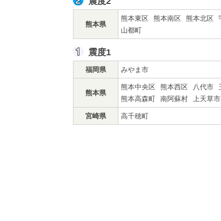
震度2
熊本東区
熊本南区
熊本北区
熊本県
山都町
震度1
福岡県
みやま市
熊本中央区
熊本西区
八代市
熊本県
熊本高森町
南阿蘇村
上天草市
宮崎県
高千穂町