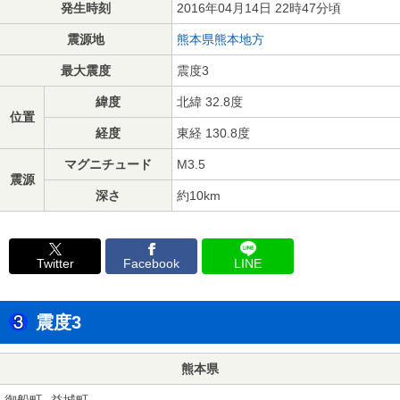
発生時刻
2016年04月14日 22時47分頃
震源地
熊本県熊本地方
最大震度
震度3
緯度
北緯 32.8度
位置
経度
東経 130.8度
マグニチュード
M3.5
震源
深さ
約10km
Twitter
Facebook
LINE
震度3
熊本県
御船町
益城町