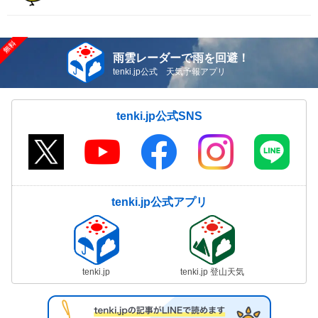
雨雲レーダーで雨を回避！
tenki.jp公式 天気予報アプリ
tenki.jp公式SNS
tenki.jp公式アプリ
tenki.jp
tenki.jp 登山天気