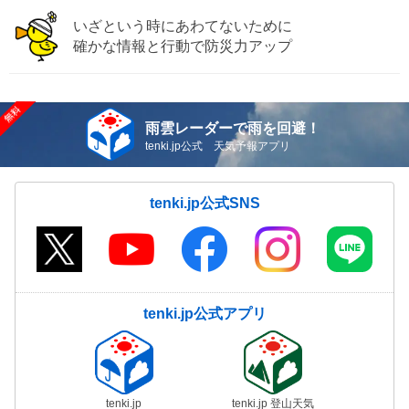
いざという時にあわてないために
確かな情報と行動で防災力アップ
雨雲レーダーで雨を回避！
tenki.jp公式 天気予報アプリ
tenki.jp公式SNS
tenki.jp公式アプリ
tenki.jp
tenki.jp 登山天気