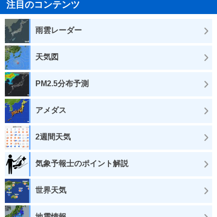
注目のコンテンツ
雨雲レーダー
天気図
PM2.5分布予測
アメダス
2週間天気
気象予報士のポイント解説
世界天気
地震情報