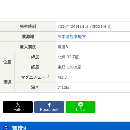
発生時刻
2016年04月14日 22時31分頃
震源地
熊本県熊本地方
最大震度
震度3
緯度
北緯 32.7度
位置
経度
東経 130.8度
マグニチュード
M3.3
震源
深さ
約10km
Twitter
Facebook
LINE
震度3