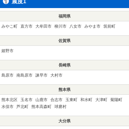
震度1
福岡県
みやこ町
直方市
大牟田市
柳川市
八女市
みやま市
筑前町
佐賀県
嬉野市
長崎県
島原市
南島原市
諫早市
大村市
熊本県
熊本北区
玉名市
山鹿市
合志市
玉東町
和水町
大津町
菊陽町
水俣市
芦北町
熊本高森町
球磨村
大分県