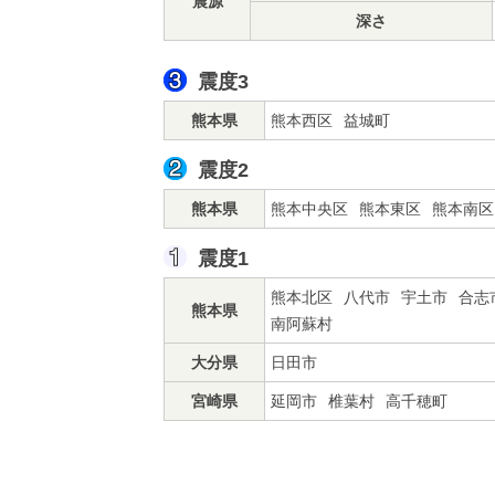
震源
深さ
震度3
熊本県
熊本西区
益城町
震度2
熊本県
熊本中央区
熊本東区
熊本南区
震度1
熊本北区
八代市
宇土市
合志
熊本県
南阿蘇村
大分県
日田市
宮崎県
延岡市
椎葉村
高千穂町