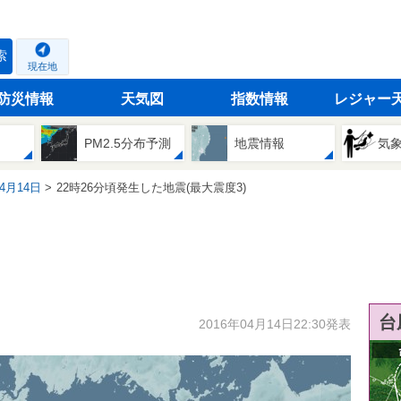
索
現在地
防災情報
天気図
指数情報
レジャー
PM2.5分布予測
地震情報
気
04月14日
22時26分頃発生した地震(最大震度3)
台
2016年04月14日22:30発表