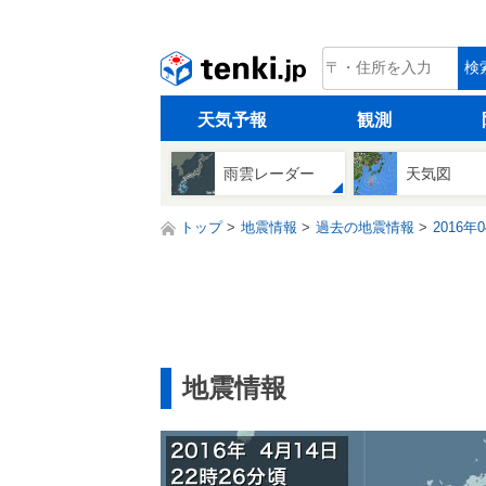
tenki.jp
検
天気予報
観測
雨雲レーダー
天気図
トップ
地震情報
過去の地震情報
2016年
地震情報