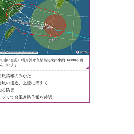
で強い台風13号が沖永良部島の東南東約160kmを西
んでいます
台風情報のみかた
台風の接近、上陸に備えて
知る防災
アプリで台風進路予報を確認