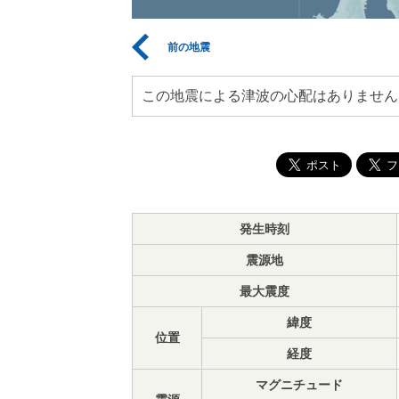
前の地震
この地震による津波の心配はありません
発生時刻
震源地
最大震度
緯度
位置
経度
マグニチュード