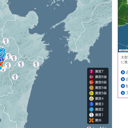
大型
に進