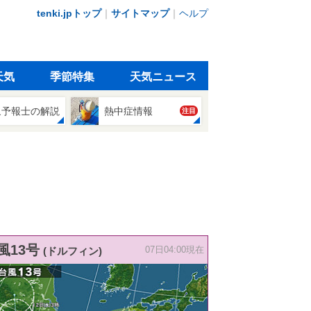
tenki.jpトップ
｜
サイトマップ
｜
ヘルプ
天気
季節特集
天気ニュース
象予報士の解説
熱中症情報
注目
風13号
(ドルフィン)
07日04:00現在