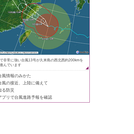
で非常に強い台風13号が久米島の西北西約200kmを
進んでいます
台風情報のみかた
台風の接近、上陸に備えて
知る防災
アプリで台風進路予報を確認