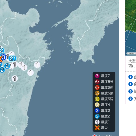
大型
西に