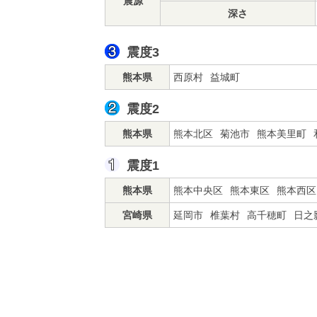
震源
深さ
震度3
熊本県
西原村
益城町
震度2
熊本県
熊本北区
菊池市
熊本美里町
震度1
熊本県
熊本中央区
熊本東区
熊本西区
宮崎県
延岡市
椎葉村
高千穂町
日之