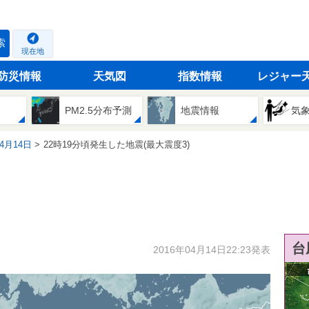
索
現在地
防災情報
天気図
指数情報
レジャー
PM2.5分布予測
地震情報
気
04月14日
22時19分頃発生した地震(最大震度3)
台
2016年04月14日22:23発表