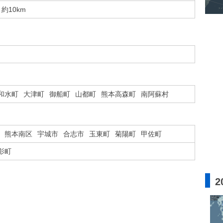
約10km
和水町
大津町
御船町
山都町
熊本高森町
南阿蘇村
熊本南区
宇城市
合志市
玉東町
菊陽町
甲佐町
影町
2