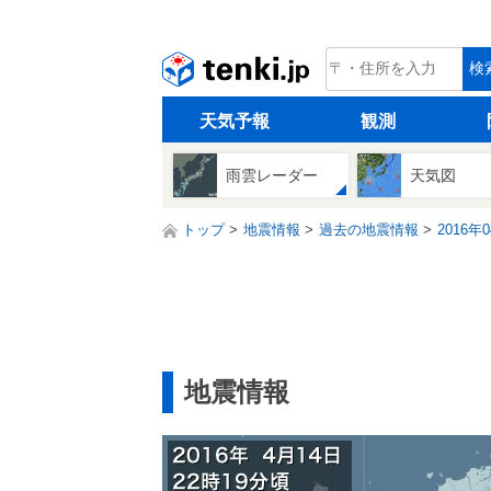
tenki.jp
検
天気予報
観測
雨雲レーダー
天気図
トップ
地震情報
過去の地震情報
2016年
地震情報