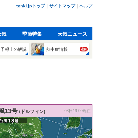
tenki.jpトップ
｜
サイトマップ
｜
ヘルプ
天気
季節特集
天気ニュース
象予報士の解説
熱中症情報
注目
風13号
(ドルフィン)
08日19:00現在