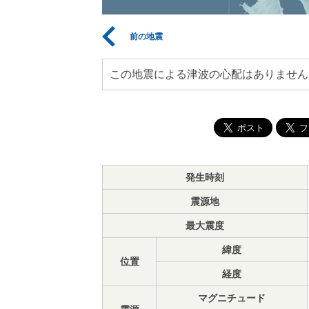
前の地震
この地震による津波の心配はありません
発生時刻
震源地
最大震度
緯度
位置
経度
マグニチュード