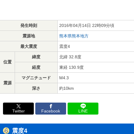
発生時刻
2016年04月14日 22時09分頃
震源地
熊本県熊本地方
最大震度
震度4
緯度
北緯 32.8度
位置
経度
東経 130.9度
マグニチュード
M4.3
震源
深さ
約10km
Twitter
Facebook
LINE
震度4