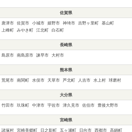
佐賀県
唐津市
佐賀市
小城市
嬉野市
神埼市
吉野ヶ里町
基山町
上峰町
みやき町
江北町
白石町
長崎県
島原市
南島原市
諫早市
大村市
熊本県
荒尾市
南関町
水俣市
天草市
芦北町
人吉市
水上村
球磨村
大分県
竹田市
玖珠町
中津市
宇佐市
津久見市
佐伯市
豊後大野市
宮崎県
諸塚村
宮崎美郷町
日之影町
五ヶ瀬町
日向市
西都市
高鍋町