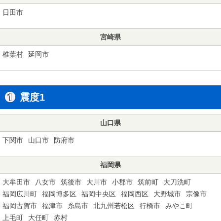
日田市
宮崎県
椎葉村
延岡市
震度1
山口県
下関市
山口市
防府市
福岡県
大牟田市
八女市
筑後市
大川市
小郡市
筑前町
大刀洗町
福岡広川町
福岡博多区
福岡中央区
福岡西区
大野城市
宗像市
福岡古賀市
福津市
糸島市
北九州若松区
行橋市
みやこ町
上毛町
大任町
赤村