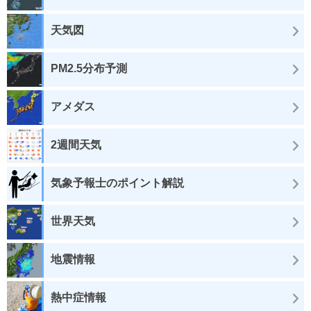
天気図
PM2.5分布予測
アメダス
2週間天気
気象予報士のポイント解説
世界天気
地震情報
熱中症情報