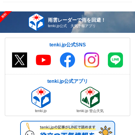
雨雲レーダーで雨を回避！
tenki.jp公式 天気予報アプリ
tenki.jp公式SNS
tenki.jp公式アプリ
tenki.jp
tenki.jp 登山天気