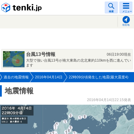
tenki.jp
検索
メニュー
現在地
台風13号情報
06日19:00現在
大型で強い台風13号が南大東島の北北東約110kmを西に進んでい
ます
過去の地震情報
2016年04月14日
22時09分頃発生した地震(最大震度4)
地震情報
2016年04月14日22:15発表