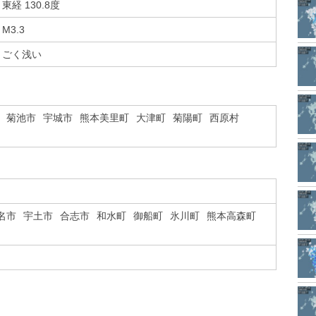
東経 130.8度
M3.3
ごく浅い
菊池市
宇城市
熊本美里町
大津町
菊陽町
西原村
名市
宇土市
合志市
和水町
御船町
氷川町
熊本高森町