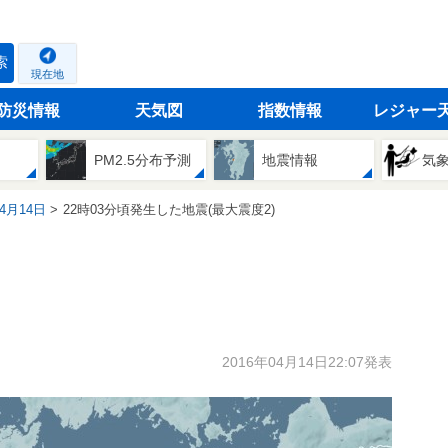
索
現在地
防災情報
天気図
指数情報
レジャー
PM2.5分布予測
地震情報
気
04月14日
22時03分頃発生した地震(最大震度2)
2016年04月14日22:07発表