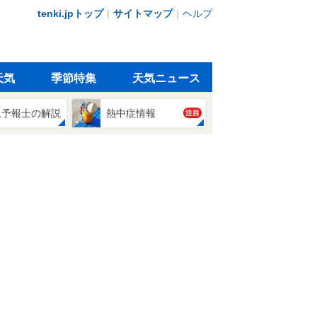
tenki.jpトップ
｜
サイトマップ
｜
ヘルプ
天気
季節特集
天気ニュース
象予報士の解説
熱中症情報
注目