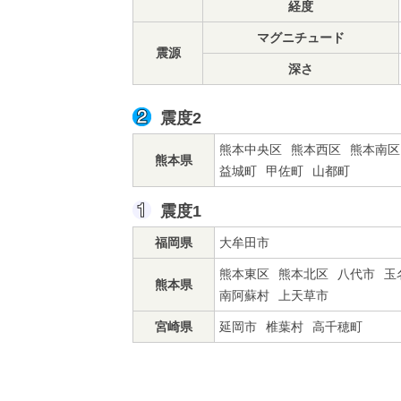
経度
マグニチュード
震源
深さ
震度2
熊本中央区
熊本西区
熊本南区
熊本県
益城町
甲佐町
山都町
震度1
福岡県
大牟田市
熊本東区
熊本北区
八代市
玉
熊本県
南阿蘇村
上天草市
宮崎県
延岡市
椎葉村
高千穂町