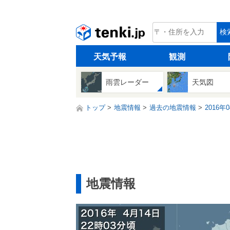
tenki.jp
検
天気予報
観測
雨雲レーダー
天気図
トップ
地震情報
過去の地震情報
2016年
地震情報