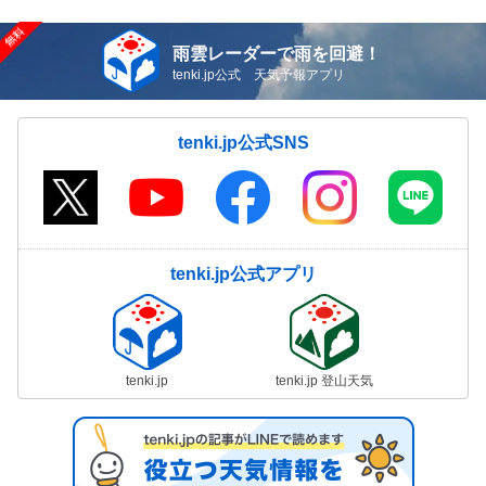
雨雲レーダーで雨を回避！
tenki.jp公式 天気予報アプリ
tenki.jp公式SNS
tenki.jp公式アプリ
tenki.jp
tenki.jp 登山天気