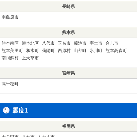
長崎県
南島原市
熊本県
熊本南区
熊本北区
八代市
玉名市
菊池市
宇土市
合志市
熊本美里町
和水町
菊陽町
西原村
山都町
氷川町
熊本高森町
南阿蘇村
上天草市
宮崎県
高千穂町
震度1
福岡県
大牟田市
八女市
みやま市