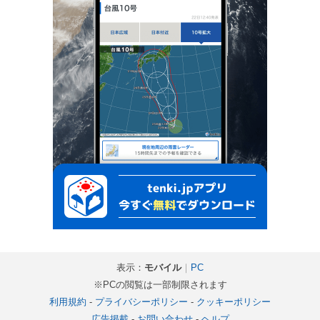
表示：
モバイル
｜
PC
※PCの閲覧は一部制限されます
利用規約
-
プライバシーポリシー
-
クッキーポリシー
広告掲載
-
お問い合わせ
-
ヘルプ