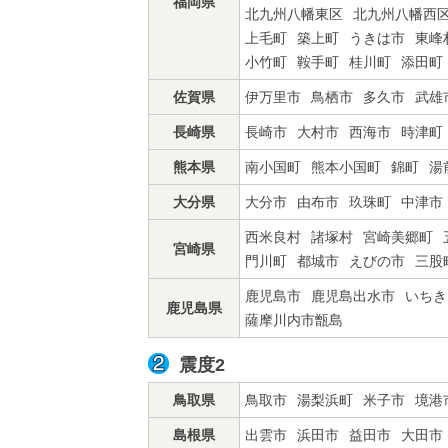
福岡県
北九州八幡東区
北九州八幡西
上毛町
築上町
うきは市
東峰
小竹町
鞍手町
桂川町
添田町
佐賀県
伊万里市
鳥栖市
多久市
武雄
長崎県
長崎市
大村市
西海市
時津町
熊本県
南小国町
熊本小国町
錦町
湯
大分県
大分市
由布市
玖珠町
中津市
西米良村
諸塚村
宮崎美郷町
宮崎県
門川町
都城市
えびの市
三股
鹿児島市
鹿児島出水市
いちき
鹿児島県
薩摩川内市甑島
震度2
鳥取県
鳥取市
湯梨浜町
米子市
境港
島根県
出雲市
浜田市
益田市
大田市