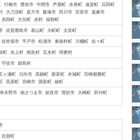
区
行橋市
豊前市
中間市
芦屋町
水巻町
遠賀町
苅田町
村
大刀洗町
直方市
飯塚市
田川市
宮若市
嘉麻市
糸田町
大任町
赤村
福智町
市
佐賀鹿島市
基山町
大町町
太良町
佐世保市
平戸市
松浦市
東彼杵町
川棚町
佐々町
前町
水上村
相良村
五木村
球磨村
宇佐市
姫島村
五ヶ瀬町
日向市
高鍋町
新富町
木城町
宮崎都農町
町
高原町
宮崎市
国富町
綾町
串木野市
南さつま市
姶良市
曽於市
大崎町
肝付町
市
吉賀町