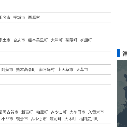
玉名市
宇城市
西原村
宇土市
合志市
熊本美里町
大津町
菊陽町
御船町
阿蘇市
熊本高森町
南阿蘇村
上天草市
天草市
福岡古賀市
新宮町
粕屋町
みやこ町
大牟田市
久留米市
小郡市
朝倉市
みやま市
筑前町
大木町
福岡広川町