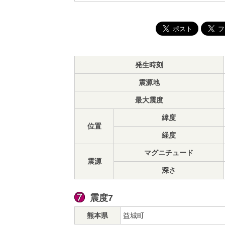
発生時刻
震源地
最大震度
緯度
位置
経度
マグニチュード
震源
深さ
震度7
熊本県
益城町