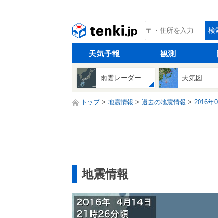
tenki.jp
検
天気予報
観測
雨雲レーダー
天気図
トップ
地震情報
過去の地震情報
2016年
地震情報