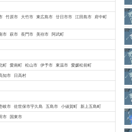
市
竹原市
大竹市
東広島市
廿日市市
江田島市
府中町
南市
萩市
長門市
美祢市
阿武町
北町
愛南町
松山市
伊予市
東温市
愛媛松前町
高知市
日高村
壱岐市
佐世保市宇久島
五島市
小値賀町
新上五島町
田市
国東市