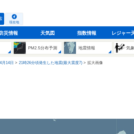
索
現在地
防災情報
天気図
指数情報
レジャー
PM2.5分布予測
地震情報
気
04月14日
21時26分頃発生した地震(最大震度7)
拡大画像