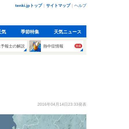
tenki.jpトップ
｜
サイトマップ
｜
ヘルプ
天気
季節特集
天気ニュース
象予報士の解説
熱中症情報
注目
2016年04月14日23:33発表