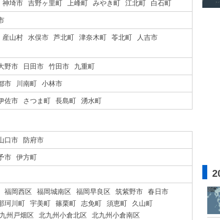
神埼市
吉野ヶ里町
上峰町
みやき町
江北町
白石町
市
産山村
水俣市
芦北町
津奈木町
苓北町
人吉市
大野市
日田市
竹田市
九重町
都市
川南町
小林市
伊佐市
さつま町
長島町
湧水町
山口市
防府市
予市
伊方町
2
福岡西区
福岡城南区
福岡早良区
筑紫野市
春日市
那珂川町
宇美町
篠栗町
志免町
須恵町
久山町
九州戸畑区
北九州小倉北区
北九州小倉南区