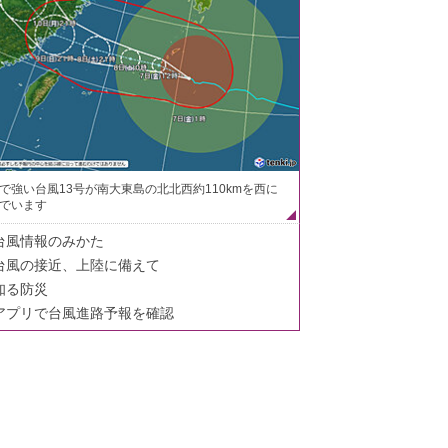
で強い台風13号が南大東島の北北西約110kmを西に
でいます
台風情報のみかた
台風の接近、上陸に備えて
知る防災
アプリで台風進路予報を確認