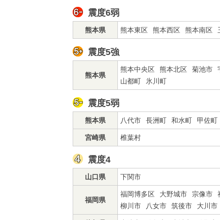
震度6弱
熊本県
熊本東区
熊本西区
熊本南区
震度5強
熊本中央区
熊本北区
菊池市
熊本県
山都町
氷川町
震度5弱
熊本県
八代市
長洲町
和水町
甲佐町
宮崎県
椎葉村
震度4
山口県
下関市
福岡博多区
大野城市
宗像市
福岡県
柳川市
八女市
筑後市
大川市