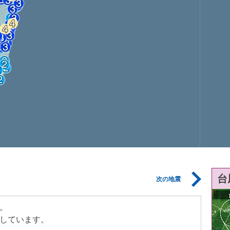
台
次の地震
。
しています。