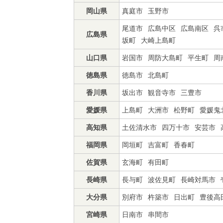
岡山県
真庭市
玉野市
尾道市
広島中区
広島南区
呉
広島県
坂町
大崎上島町
山口県
岩国市
周防大島町
平生町
周
徳島県
徳島市
北島町
香川県
坂出市
観音寺市
三豊市
愛媛県
上島町
大洲市
松野町
愛媛鬼
高知県
土佐清水市
四万十市
安芸市
福岡県
岡垣町
吉富町
香春町
佐賀県
玄海町
有田町
長崎県
長与町
波佐見町
長崎対馬市
大分県
別府市
杵築市
日出町
豊後高
宮崎県
日南市
串間市