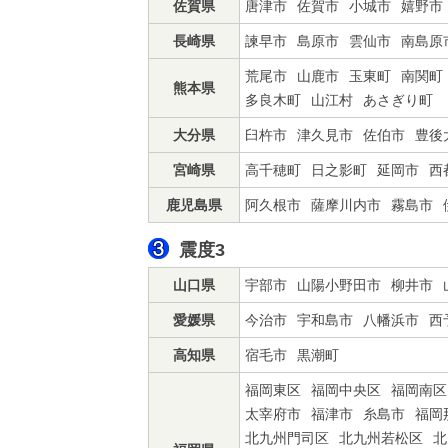
佐賀県
唐津市
佐賀市
小城市
嬉野市
長崎県
諫早市
島原市
雲仙市
南島原
荒尾市
山鹿市
玉東町
南関町
熊本県
多良木町
山江村
あさぎり町
大分県
臼杵市
津久見市
佐伯市
豊後
宮崎県
高千穂町
日之影町
延岡市
西
鹿児島県
阿久根市
薩摩川内市
霧島市
震度3
山口県
宇部市
山陽小野田市
柳井市
愛媛県
今治市
宇和島市
八幡浜市
西
高知県
宿毛市
黒潮町
福岡東区
福岡中央区
福岡南区
太宰府市
福津市
糸島市
福岡
北九州門司区
北九州若松区
北