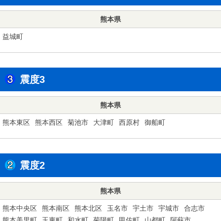
熊本県
益城町
震度3
熊本県
熊本東区
熊本西区
菊池市
大津町
西原村
御船町
震度2
熊本県
熊本中央区
熊本南区
熊本北区
玉名市
宇土市
宇城市
合志市
熊本美里町
玉東町
和水町
菊陽町
甲佐町
山都町
阿蘇市