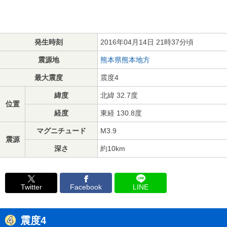
発生時刻
2016年04月14日 21時37分頃
震源地
熊本県熊本地方
最大震度
震度4
緯度
北緯 32.7度
位置
経度
東経 130.8度
マグニチュード
M3.9
震源
深さ
約10km
Twitter
Facebook
LINE
震度4