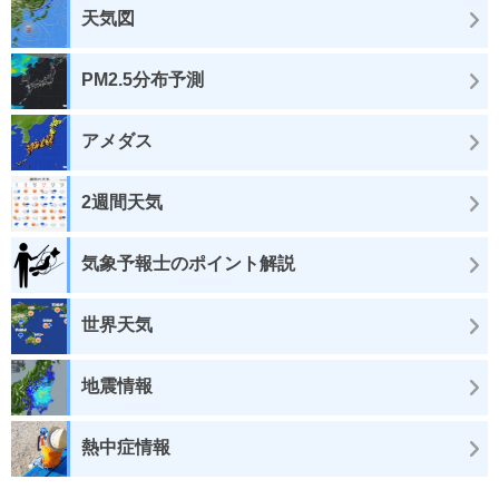
天気図
PM2.5分布予測
アメダス
2週間天気
気象予報士のポイント解説
世界天気
地震情報
熱中症情報