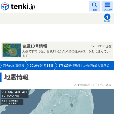
tenki.jp
検索
メニュー
現在地
台風13号情報
07日23:00現在
大型で非常に強い台風13号が久米島の北約90kmを西に進んでい
ます
過去の地震情報
2016年04月14日
17時25分頃発生した地震(最大震度1)
地震情報
2016年04月14日17:28発表