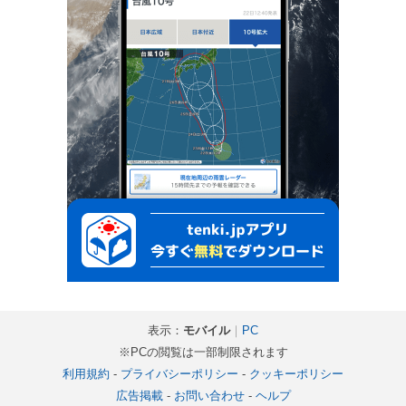
表示：
モバイル
｜
PC
※PCの閲覧は一部制限されます
利用規約
-
プライバシーポリシー
-
クッキーポリシー
広告掲載
-
お問い合わせ
-
ヘルプ