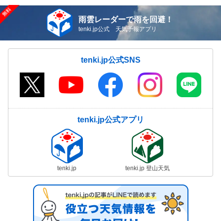
雨雲レーダーで雨を回避！
tenki.jp公式 天気予報アプリ
tenki.jp公式SNS
tenki.jp公式アプリ
tenki.jp
tenki.jp 登山天気