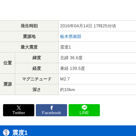
発生時刻
2016年04月14日 17時25分頃
震源地
栃木県南部
最大震度
震度1
緯度
北緯 36.6度
位置
経度
東経 139.5度
マグニチュード
M2.7
震源
深さ
約10km
Twitter
Facebook
LINE
震度1