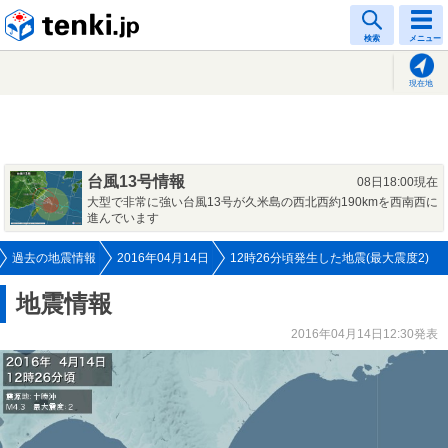
tenki.jp
検索
メニュー
現在地
台風13号情報
08日18:00現在
大型で非常に強い台風13号が久米島の西北西約190kmを西南西に
進んでいます
過去の地震情報
2016年04月14日
12時26分頃発生した地震(最大震度2)
地震情報
2016年04月14日12:30発表