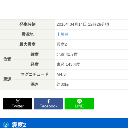
発生時刻
2016年04月14日 12時26分頃
震源地
十勝沖
最大震度
震度2
緯度
北緯 41.7度
位置
経度
東経 143.4度
マグニチュード
M4.3
震源
深さ
約30km
Twitter
Facebook
LINE
震度2