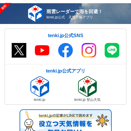
雨雲レーダーで雨を回避！
tenki.jp公式 天気予報アプリ
tenki.jp公式SNS
tenki.jp公式アプリ
tenki.jp
tenki.jp 登山天気