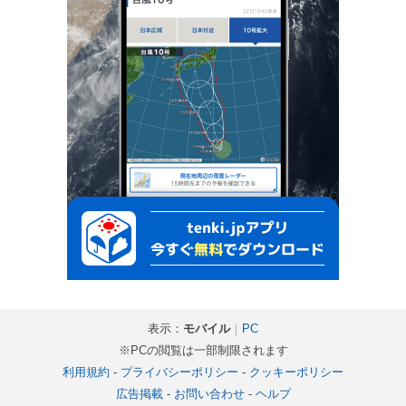
表示：
モバイル
｜
PC
※PCの閲覧は一部制限されます
利用規約
-
プライバシーポリシー
-
クッキーポリシー
広告掲載
-
お問い合わせ
-
ヘルプ