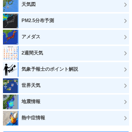
天気図
PM2.5分布予測
アメダス
2週間天気
気象予報士のポイント解説
世界天気
地震情報
熱中症情報