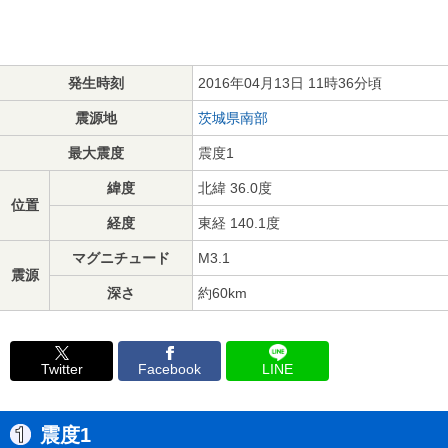
発生時刻
2016年04月13日 11時36分頃
震源地
茨城県南部
最大震度
震度1
緯度
北緯 36.0度
位置
経度
東経 140.1度
マグニチュード
M3.1
震源
深さ
約60km
Twitter
Facebook
LINE
震度1