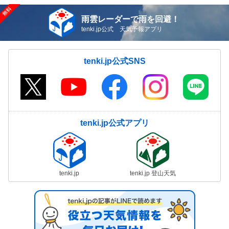
雨雲レーダーで雨を回避！
tenki.jp公式 天気予報アプリ
tenki.jp公式SNS
tenki.jp公式アプリ
tenki.jp
tenki.jp 登山天気