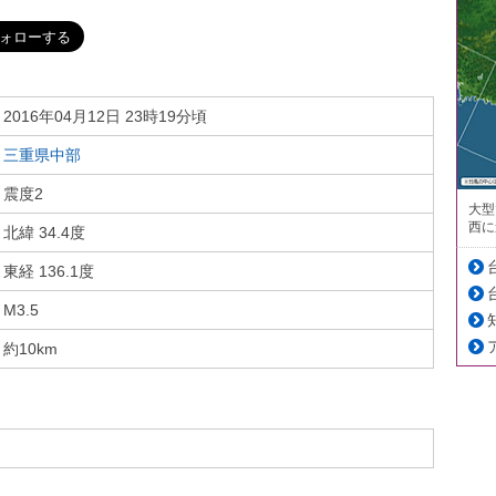
2016年04月12日 23時19分頃
三重県中部
震度2
大型
西に
北緯 34.4度
東経 136.1度
M3.5
約10km