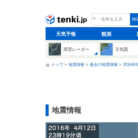
tenki.jp
検
天気予報
観測
雨雲レーダー
天気図
トップ
地震情報
過去の地震情報
2016年
地震情報