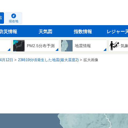
索
現在地
防災情報
天気図
指数情報
レジャー
PM2.5分布予測
地震情報
気
04月12日
23時19分頃発生した地震(最大震度2)
拡大画像