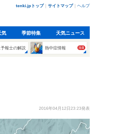
tenki.jpトップ
｜
サイトマップ
｜
ヘルプ
天気
季節特集
天気ニュース
象予報士の解説
熱中症情報
注目
2016年04月12日23:23発表