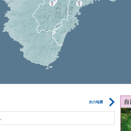
台
次の地震
。