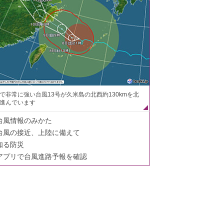
で非常に強い台風13号が久米島の北西約130kmを北
進んでいます
台風情報のみかた
台風の接近、上陸に備えて
知る防災
アプリで台風進路予報を確認