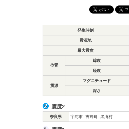
発生時刻
震源地
最大震度
緯度
位置
経度
マグニチュード
震源
深さ
震度2
奈良県
宇陀市
吉野町
黒滝村