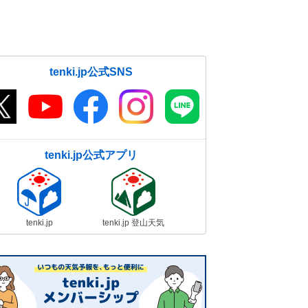
tenki.jp公式SNS
tenki.jp公式アプリ
tenki.jp
tenki.jp 登山天気