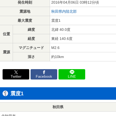
発生時刻
2016年04月06日 03時12分頃
震源地
秋田県内陸北部
最大震度
震度1
緯度
北緯 40.0度
位置
経度
東経 140.6度
マグニチュード
M2.6
震源
深さ
約10km
Twitter
Facebook
LINE
震度1
秋田県
北秋田市