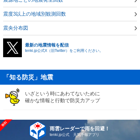
震度3以上の地域別観測回数
震央分布図
最新の地震情報を配信
tenki.jp公式X（旧Twitter）をご利用ください。
「知る防災」地震
いざという時にあわてないために
確かな情報と行動で防災力アップ
雨雲レーダーで雨を回避！
tenki.jp公式 天気予報アプリ