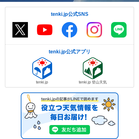
tenki.jp公式SNS
tenki.jp公式アプリ
tenki.jp
tenki.jp 登山天気