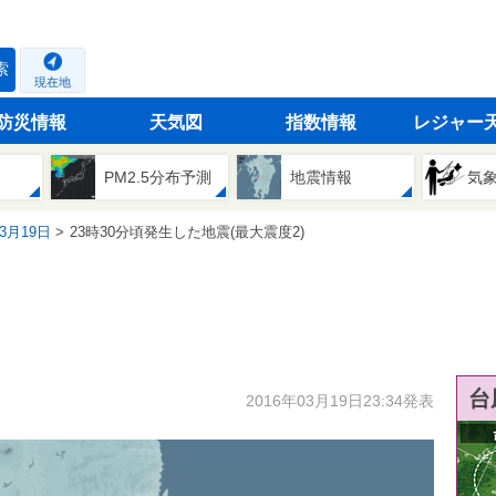
索
現在地
防災情報
天気図
指数情報
レジャー
PM2.5分布予測
地震情報
気
03月19日
23時30分頃発生した地震(最大震度2)
台
2016年03月19日23:34発表