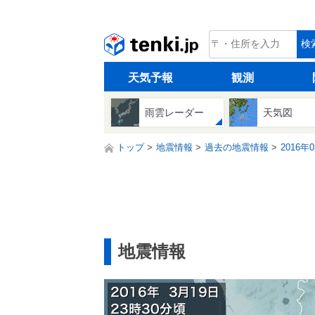
tenki.jp
検
天気予報
観測
雨雲レーダー
天気図
トップ
地震情報
過去の地震情報
2016年
地震情報