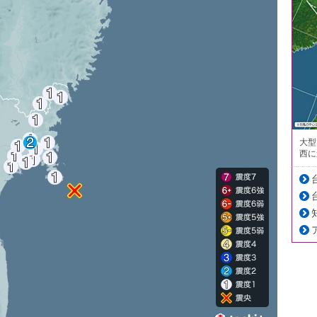
大型
西に