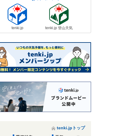
tenki.jp
tenki.jp 登山天気
tenki.jpトップ