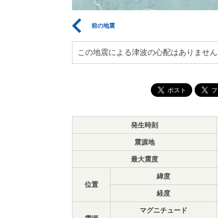
前の地震
この地震による津波の心配はありません
発生時刻
震源地
最大震度
緯度
位置
経度
マグニチュード