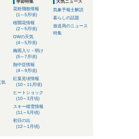
季節特集
天気ニュース
花粉飛散情報
気象予報士解説
(1～5月頃)
暮らしの話題
桜開花情報
放送局のニュース
(2～5月頃)
特集
GWの天気
(4～5月頃)
梅雨入り・明け
(5～7月頃)
熱中症情報
(4～9月頃)
紅葉見頃情報
天気
(10～11月頃)
ヒートショック
(10～3月頃)
スキー積雪情報
(11～5月頃)
初日の出
(12～1月頃)