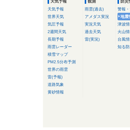
天気予報
観測
防災
天気予報
雨雲(過去)
警報・
世界天気
アメダス実況
地震
気圧予報
実況天気
津波情
2週間天気
過去天気
火山情
長期予報
雷(実況)
台風情
雨雲レーダー
知る防
積雪マップ
PM2.5分布予測
世界の雨雲
雷(予報)
道路気象
黄砂情報