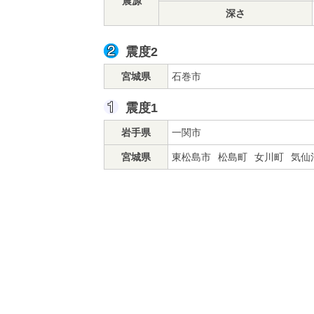
震源
深さ
震度2
宮城県
石巻市
震度1
岩手県
一関市
宮城県
東松島市
松島町
女川町
気仙