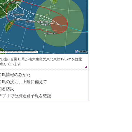
で強い台風13号が南大東島の東北東約190kmを西北
進んでいます
台風情報のみかた
台風の接近、上陸に備えて
知る防災
アプリで台風進路予報を確認