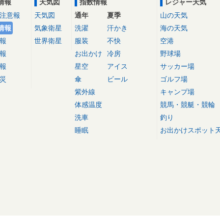
情報
天気図
指数情報
レジャー天気
注意報
天気図
通年
夏季
山の天気
情報
気象衛星
洗濯
汗かき
海の天気
報
世界衛星
服装
不快
空港
報
お出かけ
冷房
野球場
報
星空
アイス
サッカー場
災
傘
ビール
ゴルフ場
紫外線
キャンプ場
体感温度
競馬・競艇・競輪
洗車
釣り
睡眠
お出かけスポット