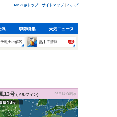
tenki.jpトップ
｜
サイトマップ
｜
ヘルプ
天気
季節特集
天気ニュース
象予報士の解説
熱中症情報
注目
風13号
(ドルフィン)
06日14:00現在