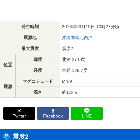
発生時刻
2016年03月19日 10時27分頃
震源地
沖縄本島北西沖
最大震度
震度2
緯度
北緯 27.0度
位置
経度
東経 126.7度
マグニチュード
M4.9
震源
深さ
約10km
Twitter
Facebook
LINE
震度2