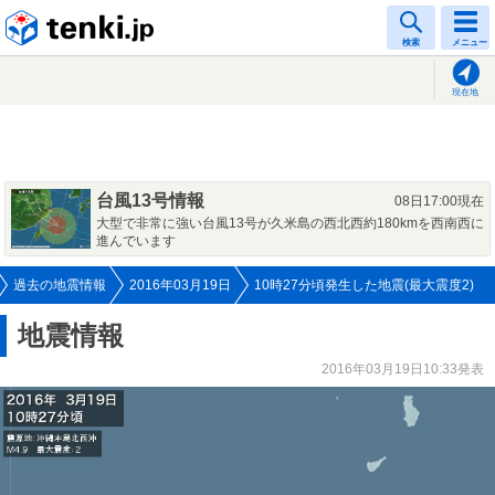
tenki.jp
検索
メニュー
現在地
台風13号情報
08日17:00現在
大型で非常に強い台風13号が久米島の西北西約180kmを西南西に
進んでいます
過去の地震情報
2016年03月19日
10時27分頃発生した地震(最大震度2)
地震情報
2016年03月19日10:33発表