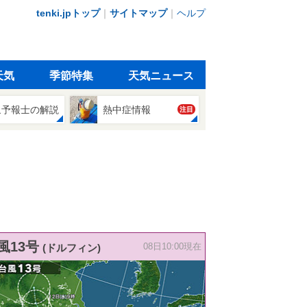
tenki.jpトップ
｜
サイトマップ
｜
ヘルプ
天気
季節特集
天気ニュース
象予報士の解説
熱中症情報
注目
風13号
(ドルフィン)
08日10:00現在