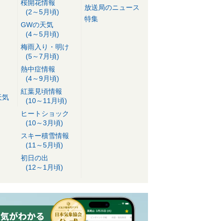
桜開花情報
放送局のニュース
(2～5月頃)
特集
GWの天気
(4～5月頃)
梅雨入り・明け
(5～7月頃)
熱中症情報
(4～9月頃)
紅葉見頃情報
天気
(10～11月頃)
ヒートショック
(10～3月頃)
スキー積雪情報
(11～5月頃)
初日の出
(12～1月頃)