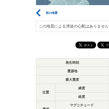
前の地震
この地震による津波の心配はありません
発生時刻
震源地
最大震度
緯度
位置
経度
マグニチュード