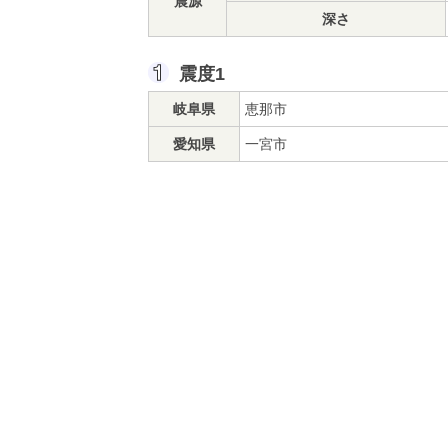
震源
深さ
震度1
岐阜県
恵那市
愛知県
一宮市