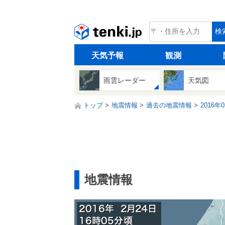
tenki.jp
検
天気予報
観測
雨雲レーダー
天気図
トップ
地震情報
過去の地震情報
2016年
地震情報