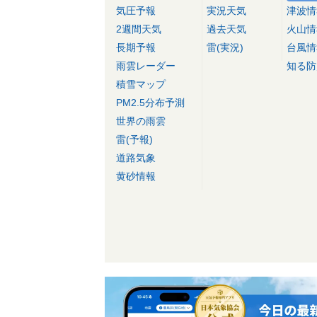
気圧予報
実況天気
津波情
2週間天気
過去天気
火山情
長期予報
雷(実況)
台風情
雨雲レーダー
知る防
積雪マップ
PM2.5分布予測
世界の雨雲
雷(予報)
道路気象
黄砂情報