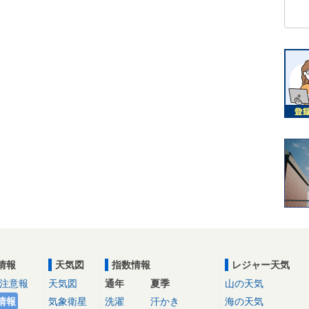
情報
天気図
指数情報
レジャー天気
注意報
天気図
通年
夏季
山の天気
情報
気象衛星
洗濯
汗かき
海の天気