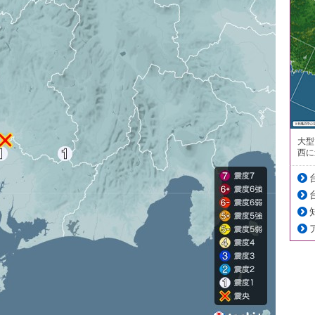
大型
西に