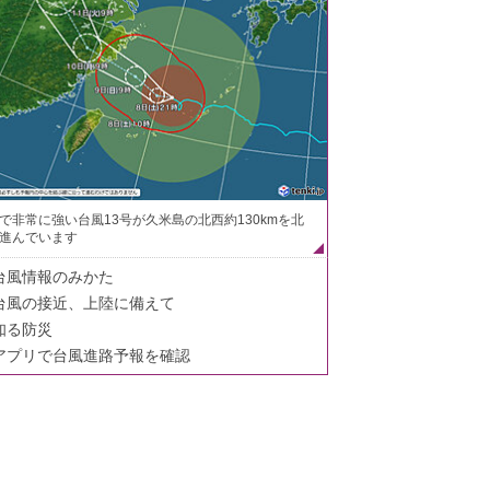
で非常に強い台風13号が久米島の北西約130kmを北
進んでいます
台風情報のみかた
台風の接近、上陸に備えて
知る防災
アプリで台風進路予報を確認