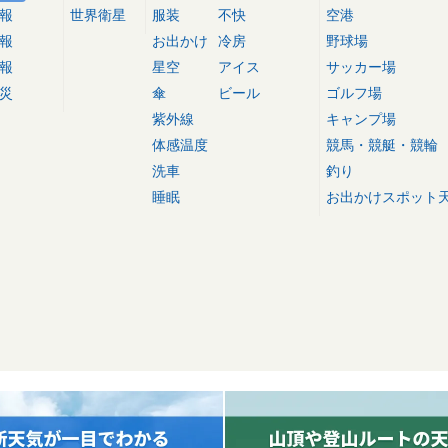
報
世界衛星
服装
不快
空港
報
お出かけ
冷房
野球場
報
星空
アイス
サッカー場
災
傘
ビール
ゴルフ場
紫外線
キャンプ場
体感温度
競馬・競艇・競輪
洗車
釣り
睡眠
お出かけスポット