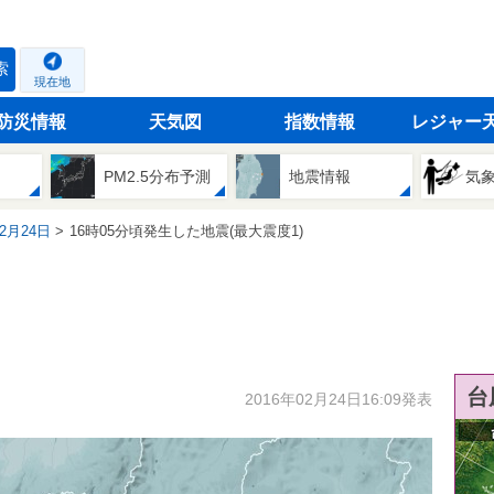
索
現在地
防災情報
天気図
指数情報
レジャー
PM2.5分布予測
地震情報
気
02月24日
16時05分頃発生した地震(最大震度1)
台
2016年02月24日16:09発表