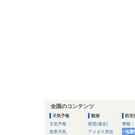
全国のコンテンツ
天気予報
観測
防災
天気予報
雨雲(過去)
警報・
世界天気
アメダス実況
地震