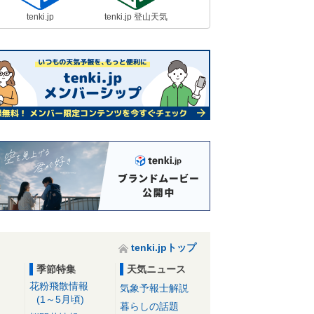
tenki.jp
tenki.jp 登山天気
tenki.jpトップ
季節特集
天気ニュース
花粉飛散情報
気象予報士解説
(1～5月頃)
暮らしの話題