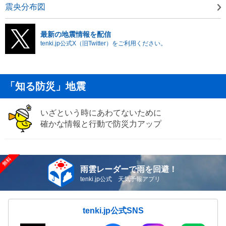
震央分布図
最新の地震情報を配信
tenki.jp公式X（旧Twitter）をご利用ください。
「知る防災」地震
いざという時にあわてないために
確かな情報と行動で防災力アップ
雨雲レーダーで雨を回避！
tenki.jp公式 天気予報アプリ
tenki.jp公式SNS