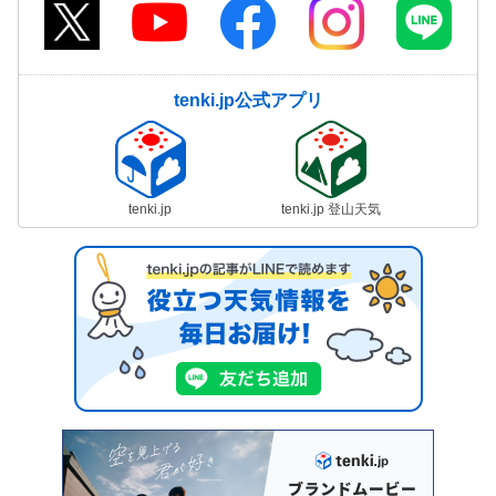
tenki.jp公式アプリ
tenki.jp
tenki.jp 登山天気