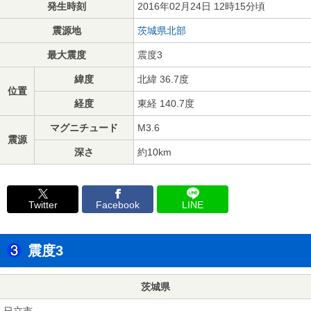
発生時刻
2016年02月24日 12時15分頃
震源地
茨城県北部
最大震度
震度3
緯度
北緯 36.7度
位置
経度
東経 140.7度
マグニチュード
M3.6
震源
深さ
約10km
Twitter
Facebook
LINE
震度3
茨城県
日立市